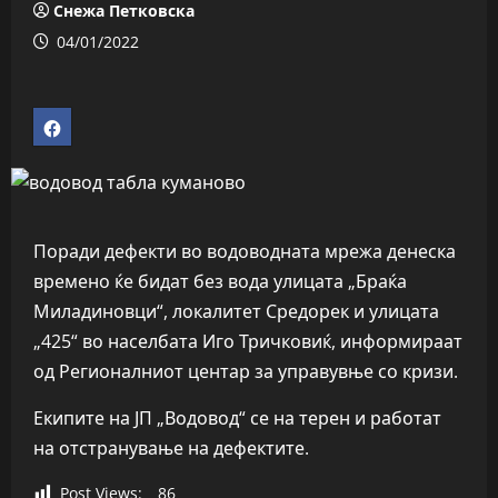
Снежа Петковска
04/01/2022
Поради дефекти во водоводната мрежа денеска
времено ќе бидат без вода улицата „Браќа
Миладиновци“, локалитет Средорек и улицата
„425“ во населбата Иго Тричковиќ, информираат
од Регионалниот центар за управувње со кризи.
Екипите на ЈП „Водовод“ се на терен и работат
на отстранување на дефектите.
Post Views:
86