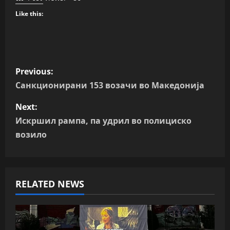
Like this:
P
Previous:
o
Санкционирани 153 возачи во Македонија
s
Next:
Искршил рампа, па удрил во полициско
t
возило
n
a
RELATED NEWS
v
i