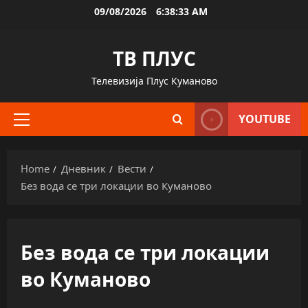
Skip
09/08/2026
6:38:34 AM
to
content
ТВ ПЛУС
Телевизија Плус Куманово
YOUTUBE
Primary
Menu
Home
Дневник
Вести
Без вода се три локации во Куманово
Без вода се три локации
во Куманово