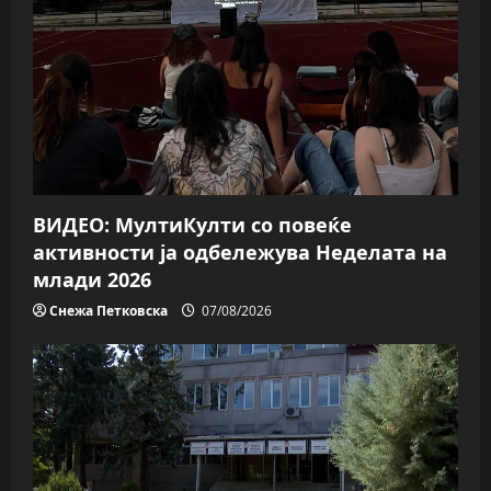
g
a
t
i
o
ВИДЕО: МултиКулти со повеќе
n
активности ја одбележува Неделата на
млади 2026
Снежа Петковска
07/08/2026