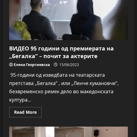
ВИДЕО 95 години од премиерата на
„Бегалка“ – почит за актерите
Елена Георгиевска
15/06/2023
95-години од изведбата на театарската
претстава „Бегалка“ , или „Ленче кумановче“,
безвременско ремек дело во македонската
култура...
Read
Read More
more
about
ВИДЕО
95
години