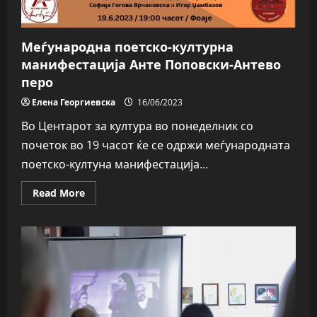
Меѓународна поетско-културна
манифестација Анте Поповски-Антево
перо
Елена Георгиевска
16/06/2023
Во Центарот за култура во понеделник со
почеток во 19 часот ќе се одржи меѓународната
поетско-култуна манифестација...
Read
Read More
more
about
Меѓународна
поетско-
културна
манифестација
Анте
Поповски-
Антево
перо