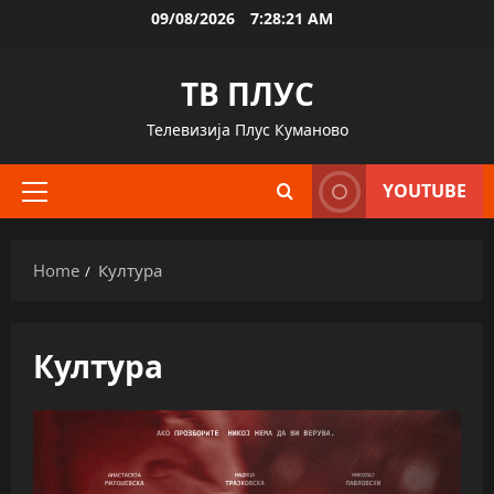
Skip
09/08/2026
7:28:22 AM
to
content
ТВ ПЛУС
Телевизија Плус Куманово
YOUTUBE
Primary
Menu
Home
Култура
Култура