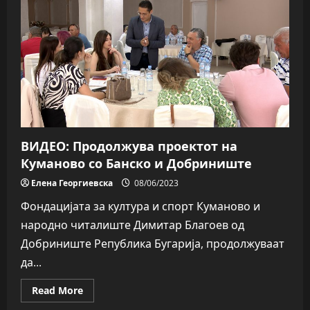
од
премиерата
на
„Бегалка“
–
почит
за
актерите
ВИДЕО: Продолжува проектот на
Куманово со Банско и Добриниште
Елена Георгиевска
08/06/2023
Фондацијата за култура и спорт Куманово и
народно читалиште Димитар Благоев од
Добриниште Република Бугарија, продолжуваат
да...
Read
Read More
more
about