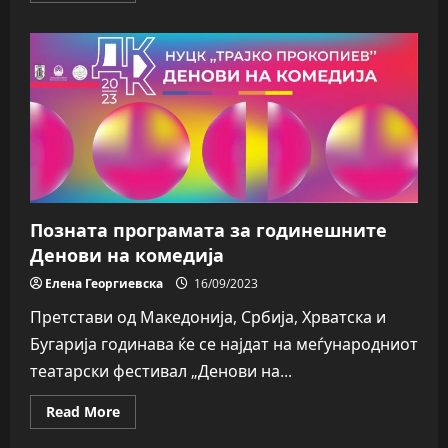
about
ВИДЕО:
„Трговија“
нов
краток
филм
на
група
кумановци
Позната програмата за годинешните
Денови на комедија
Елена Георгиевска
16/09/2023
Претстави од Македонија, Србија, Хрватска и
Бугарија годинава ќе се најдат на меѓународниот
театарски фестивал „Денови на...
Read
Read More
more
about