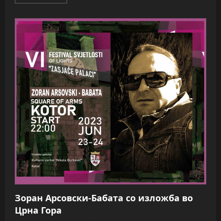
more
about
Кумановски
хорор
филм
освои
lll
место
на
фестивал
во
Грција
Зоран Арсовски-Бабата со изложба во
Црна Гора