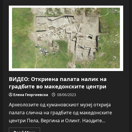
ВИДЕО:
Продолжува
проектот
на
Куманово
со
Банско
и
Добриниште
ВИДЕО: Откриена палата налик на
градбите во македонските центри
Елена Георгиевска
08/06/2023
Археолозите од кумановскиот музеј открија
палата слична на градбите од македонските
центри Пела, Вергина и Олинт. Наодите...