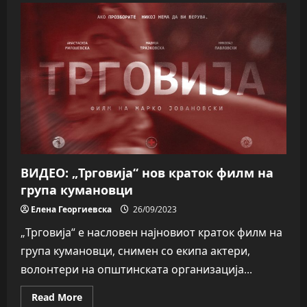
Директорот
на
Центарот
за
култура
Тодоровски
гостин
во
СТАВ
ВИДЕО: „Трговија“ нов краток филм на
група кумановци
Елена Георгиевска
26/09/2023
„Трговија“ е насловен најновиот краток филм на
група кумановци, снимен со екипа актери,
волонтери на општинската организација...
Read
Read More
more