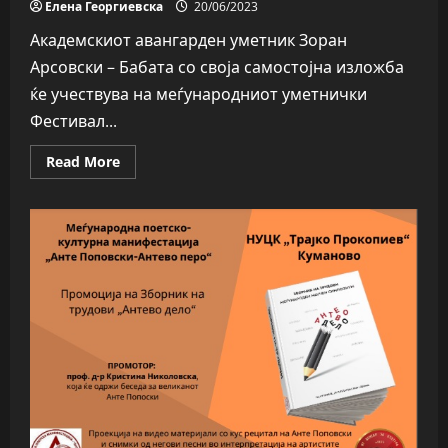
Елена Георгиевска
20/06/2023
Академскиот авангарден уметник Зоран
Арсовски – Бабата со своја самостојна изложба
ќе учествува на меѓународниот уметнички
Фестивал...
Read
Read More
more
about
Зоран
Арсовски-
Бабата
со
изложба
во
Црна
Гора