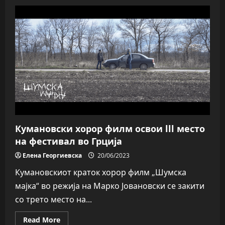
Позната
програмата
за
годинешните
Денови
на
комедија
Кумановски хорор филм освои lll место
на фестивал во Грција
Елена Георгиевска
20/06/2023
Кумановскиот краток хорор филм „Шумска
мајка“ во режија на Марко Јовановски се закити
со трето место на...
Read
Read More