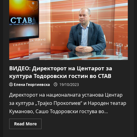
од
најновиот
филм
„ТРГОВИЈА“,
промоција
во
Занаетчиски
дом
ВИДЕО: Директорот на Центарот за
култура Тодоровски гостин во СТАВ
Елена Георгиевска
19/10/2023
Директорот на националната установа Центар
за култура „Трајко Прокопиев“ и Народен театар
Куманово, Сашо Тодоровски гостува во...
Read
Read More
more
about
ВИДЕО: