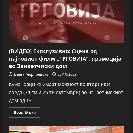
(ВИДЕО) Ексклузивно: Сцена од
најновиот филм „ТРГОВИЈА“, промоција
во Занаетчиски дом
Елена Георгиевска
22/10/2023
Кумановци ќе имаат можност во вторник и
среда (24-ти и 25-ти октомври) во Занаетчискиот
дом од 19...
Read
Read More
more
about
(ВИДЕО)
Ексклузивно:
Сцена