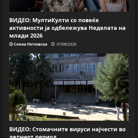
ВИДЕО: МултиКулти со повеќе
активности ја одбележува Неделата на
млади 2026
Снежа Петковска
07/08/2026
ВИДЕО: Стомачните вируси најчести во
летниот период