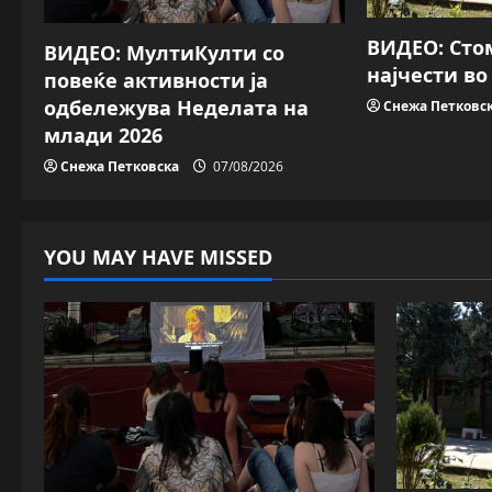
g
a
ВИДЕО: Сто
ВИДЕО: МултиКулти со
најчести в
повеќе активности ја
t
одбележува Неделата на
Снежа Петковс
i
млади 2026
Снежа Петковска
07/08/2026
o
n
YOU MAY HAVE MISSED