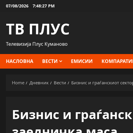
Skip
07/08/2026
7:48:28 PM
to
content
ТВ ПЛУС
Телевизија Плус Куманово
НАСЛОВНА
ВЕСТИ
ЕМИСИИ
КОМПАРАТИ
Home
Дневник
Вести
Бизнис и граѓанскиот секто
Бизнис и граѓанск
заедничка маса