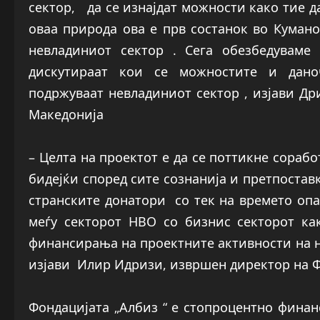
сектор, да се изнајдат можности како тие д
оваа природа ова е прв состанок во Кумано
невладиниот сектор . Сега обезбедуваме
дискутираат кои се можностите и дано
подржуваат невладиниот сектор , изјави Др
Македонија
– Целта на проектот е да се поттикне сораб
бидејќи според сите сознанија и претпостав
странските донатори со тек на времето опа
меѓу секторот НВО со бизнис секторот ка
финансирања на проектните активности на не
изјави Илир Идризи, извршен директор на Ф
Фондацијата „Албиз “ е стопроцентно финан