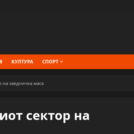
В
КУЛТУРА
СПОРТ
р на заедничка маса
иот сектор на