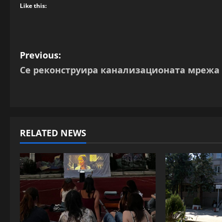
Like this:
P
Previous:
Се реконструира канализационата мрежа
o
s
t
RELATED NEWS
n
a
v
i