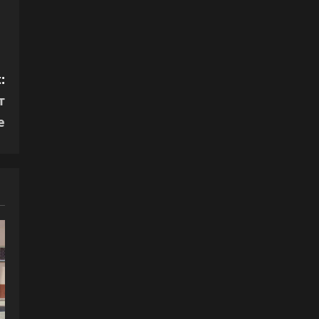
:
т
е