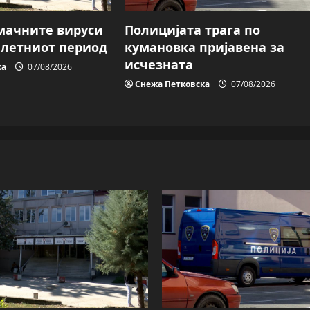
мачните вируси
Полицијата трага пo
о летниот период
кумановка пријавена за
исчезната
ка
07/08/2026
Снежа Петковска
07/08/2026