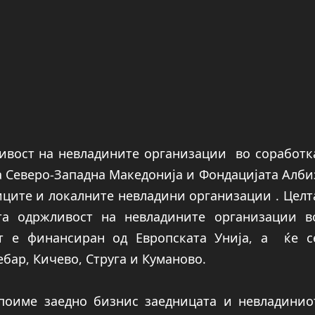
ивост на невладините организации во соработк
а Северо-Западна Македонија и Фондацијата Алби
иците и локалните невладини организации . Целт
а одржливост на невладините организации в
от е финансиран од Европската Унија, а ќе с
ебар, Кичево, Струга и Куманово.
споиме заедно бизнис заедницата и невладинио