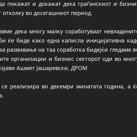
да покажат и докажат дека граѓанскиот и бизни
т отколку во досегашниот период.
авме дека многу малку соработуваат невладинит
би ќе биде како една каписла иницијативна кад
а развивање на таа соработка бидејќи гледаме в
ите организации и бизнис секторот оди во мног
, изјави Ашмет Јашаревски, ДРОМ
 се реализира во декемри минатата година, а ќ
а.