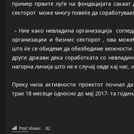
пример првите луѓе на фондацијата сакаат 
секторот може многу повеќе да соработуваа
– Ние како невладина организација соглед
организации и бизнис секторот , ова може
што ќе се обидеме да обезбедиме можности з
други држави дека соработката со невладин
нагорна линија што не е случај овде кај нас
Преку низа активности проектот почнал да
трае 18 месеци односно до мај 2017- та годин
Post Views:
82