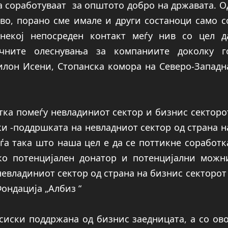
а соработуваат за општото добро на државата. О
во, порано сме имале и други состаноци само с
 некој непосреден контакт меѓу нив со цел д
чните олеснувања за компаниите доколку г
илон Исени, Стопанска комора на Северо-Западн
отка помеѓу невладиниот сектор и бизнис секторо
ки -поддршката на невладниот сектор од страна н
ѓа така што наша цел е да се поттикне соработк
ко потенцијален донатор и потенцијални можн
владиниот сектор од страна на бизнис секторот 
ондација „Албиз “
сиски поддржана од бизнис заедницата, а со ово