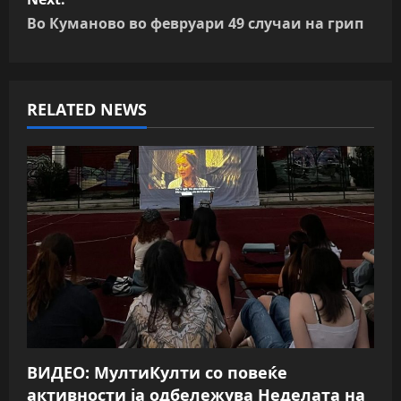
t
Во Куманово во февруари 49 случаи на грип
n
a
RELATED NEWS
v
i
g
a
t
i
o
ВИДЕО: МултиКулти со повеќе
n
активности ја одбележува Неделата на