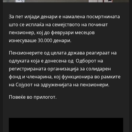
За пет илјади денари е намалена посмртнината
што се исплаќа на семејството на починат
пензионер, кој до февруари месецов
изнесуваше 30.000 денари.
Пензионерите од целата држава реагираат на
одлуката која е донесена од Одборот на
регистрираната организација за солидарен
фонд и членарина, кој функционира во рамките
на Сојузот на здруженијата на пензионери.
Повеќе во прилогот.