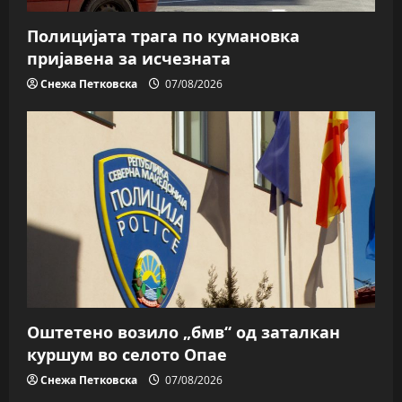
Полицијата трага пo кумановка
пријавена за исчезната
Снежа Петковска
07/08/2026
Оштетено возило „бмв“ од заталкан
куршум во селото Опае
Снежа Петковска
07/08/2026