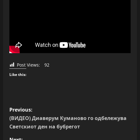
Post Views:
92
Like this:
P
Previous:
o
(ВИДЕО) Диаверум Куманово го одбележува
Светскиот ден на бубрегот
s
Next: