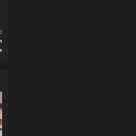
:
и
а