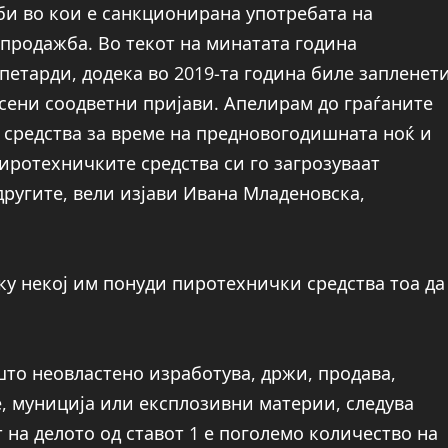
дби во кои е санкционирана употребата на
продажба. Во текот на минатата година
петарди, додека во 2019-та година биле запленет
сени соодветни пријави. Апелирам до граѓаните
 средства за време на предновогодишната ноќ и
иротехничките средства си го загрозуваат
 другите, вели изјави Ивана Младеновска,
ку некој им понуди пиротехнички средства тоа да
што неовластено изработува, држи, продава,
, муниција или експлозивни материи, следува
т на делото од ставот 1 е поголемо количество на