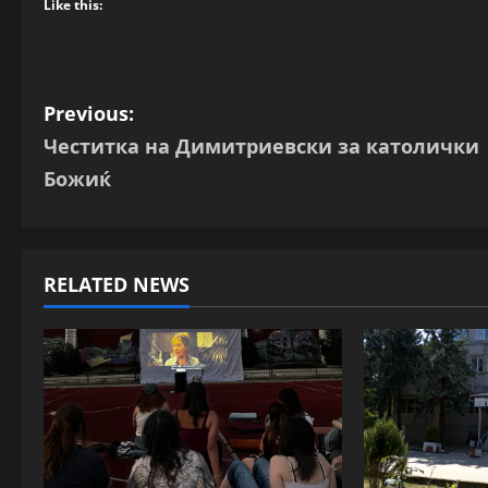
Like this:
P
Previous:
Честитка на Димитриевски за католички
o
Божиќ
s
t
RELATED NEWS
n
a
v
i
g