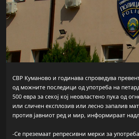
СВР Куманово и годинава спроведува превент
од можните последици од употреба на петард
500 евра за секој кој неовластено пука од о
или сличен експлозив или лесно запалив ма
против јавниот ред и мир, информираат над
-Се преземаат репресивни мерки за употреба