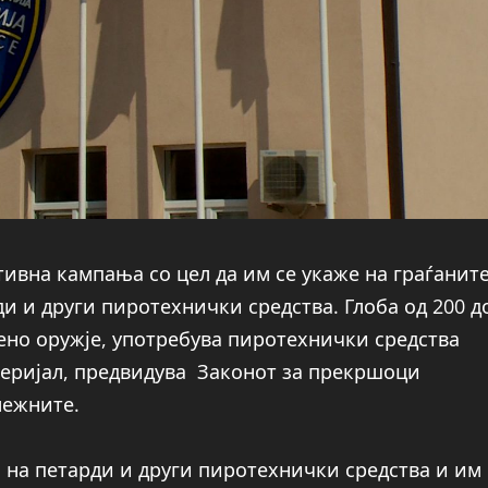
ивна кампања со цел да им се укаже на граѓанит
и и други пиротехнички средства. Глоба од 200 д
гнено оружје, употребува пиротехнички средства
теријал, предвидува Законот за прекршоци
лежните.
 на петарди и други пиротехнички средства и им