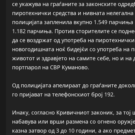
се укажува на граѓаните за законските одре
пиротехнички средства и нивната нелегална 
полицијата запленила вкупно 1.549 парчиња 
1.182 парчиња. Против сторителите се подне
да се воздржат од употреба на пиротехнички
новогодишната ноќ бидејќи со употреба на п
животот и здравјето на самите себе, но и на
портпарол на СВР Куманово.
Од полицијата апелираат до граѓаните докол
го пријават на телефонскиот број 192.
Инаку, согласно Кривичниот законик, за тој 
набавува или врши размена со огнено оружје
казна затвор од 3 до 10 години, а ако предме