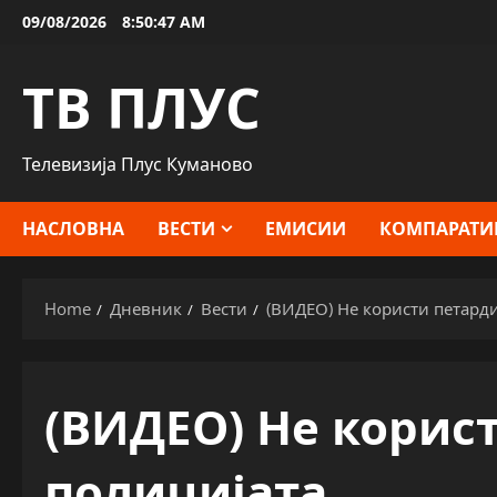
Skip
09/08/2026
8:50:48 AM
to
content
ТВ ПЛУС
Телевизија Плус Куманово
НАСЛОВНА
ВЕСТИ
ЕМИСИИ
КОМПАРАТИ
Home
Дневник
Вести
(ВИДЕО) Не користи петарди
(ВИДЕО) Не корис
полицијата