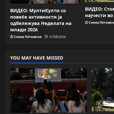
a
ВИДЕО: Сто
ВИДЕО: МултиКулти со
најчести в
повеќе активности ја
t
одбележува Неделата на
Снежа Петковс
i
млади 2026
Снежа Петковска
07/08/2026
o
n
YOU MAY HAVE MISSED