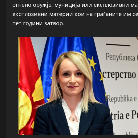
огнено оружје, муниција или експлозивни ма
експлозивни материи кои на граѓаните им се 
пет години затвор.