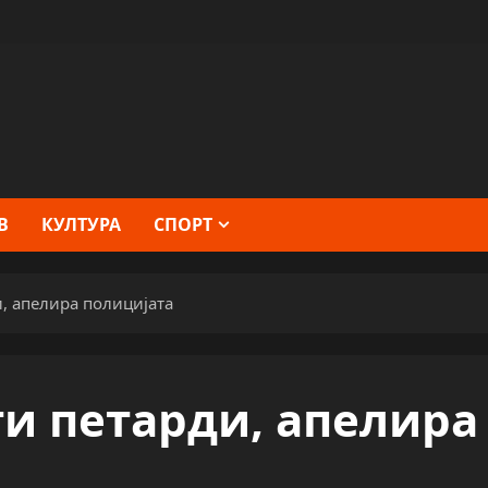
В
КУЛТУРА
СПОРТ
, апелира полицијата
ти петарди, апелира