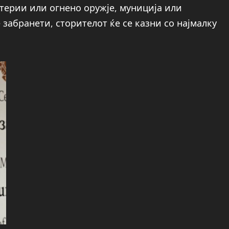
терии или огнено оружје, муниција или
забранети, сторителот ќе се казни со најмалку