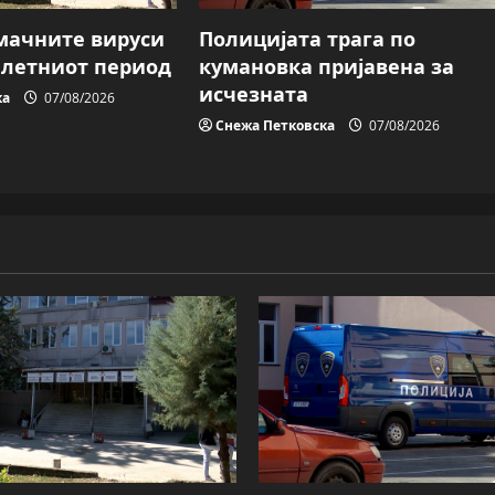
мачните вируси
Полицијата трага пo
о летниот период
кумановка пријавена за
исчезната
ка
07/08/2026
Снежа Петковска
07/08/2026