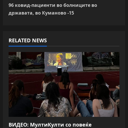
t
96 ковид-пациенти во болниците во
n
државата, во Куманово -15
a
v
RELATED NEWS
i
g
a
t
i
o
n
ВИДЕО: МултиКулти со повеќе