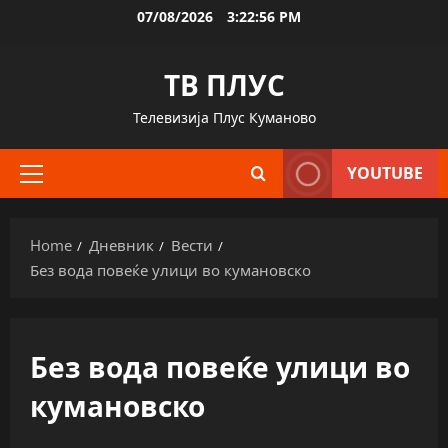
Skip
07/08/2026
3:22:57 PM
to
content
ТВ ПЛУС
Телевизија Плус Куманово
YOUTUBE
Primary
Menu
Home
Дневник
Вести
Без вода повеќе улици во кумановско
Без вода повеќе улици во
кумановско