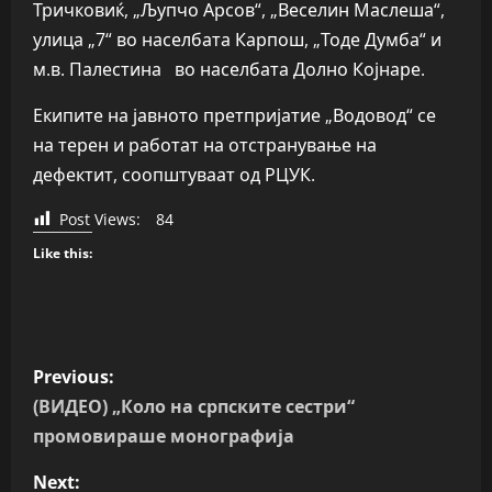
Тричковиќ, „Љупчо Арсов“, „Веселин Маслеша“,
улица „7“ во населбата Карпош, „Тоде Думба“ и
м.в. Палестина во населбата Долно Којнаре.
Екипите на јавното претпријатие „Водовод“ се
на терен и работат на отстранување на
дефектит, соопштуваат од РЦУК.
Post Views:
84
Like this:
P
Previous:
o
(ВИДЕО) „Коло на српските сестри“
промовираше монографија
s
Next: