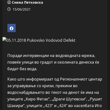
Снежа Петковска
15/06/2021
Поради интервенции на водоводната мрежа,
повеќе улици во градот и околината денеска ќе
бидат без вода.
Како што информираат од Регионалниот центар
за управување со кризи, прекини во
водоснабдувањето во текот на денот ќе има на
улиците „Киро Фетак“, „Драги Шутевски“, „Рушит
Шакири“, улиците „423“ и „424“ во населбата Иго