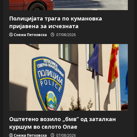
Полицијата трага пo кумановка
пријавена за исчезната
Снежа Петковска
07/08/2026
Оштетено возило „бмв“ од заталкан
куршум во селото Опае
Снежа Петковска
07/08/2026