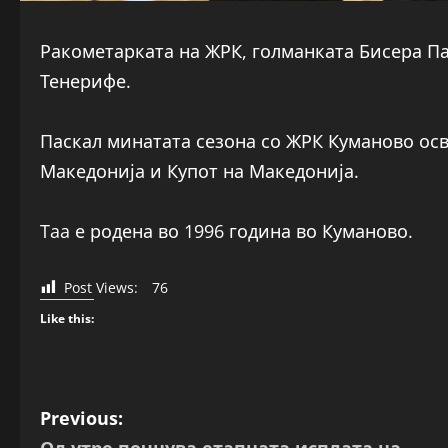
Ракометарката на ЖРК, голманката Бисера П
Тенерифе.
Паскал минатата сезона со ЖРК Куманово осво
Македонија и Купот на Македонија.
Taa е родена во 1996 година во Куманово.
Post Views:
76
Like this:
P
Previous:
Од утре почнува етапната исплата на