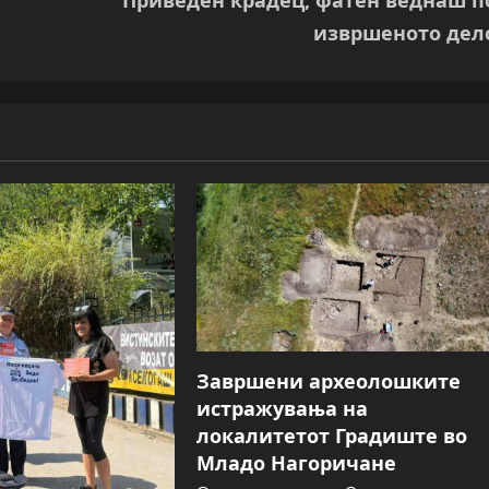
извршеното дел
Завршени археолошките
истражувања на
локалитетот Градиште во
Младо Нагоричане