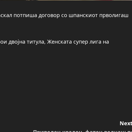
аскал потпиша договор со шпанскиот прволигаш
и двојна титула, Женската супер лига на
Next
Приведен крадец, фатен веднаш п