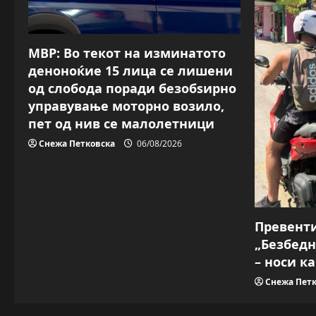
МВР: Во текот на изминатото
деноноќие 15 лица се лишени
од слобода поради безобѕирно
управување моторно возило,
пет од нив се малолетници
Снежа Петковска
06/08/2026
Превент
„Безбедн
– носи к
Снежа Петк