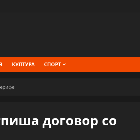
В
КУЛТУРА
СПОРТ
нерифе
тпиша договор со