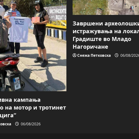
Завршени археолошк
истражувања на лока
Градиште во Младо
Нагоричане
Снежа Петковска
06/08/202
ивна кампања
о на мотор и тротинет
ацига“
овска
06/08/2026