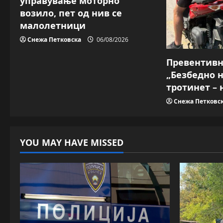
управување моторно
o
возило, пет од нив се
малолетници
n
Снежа Петковска
06/08/2026
Превентив
„Безбедно 
тротинет – 
Снежа Петковс
YOU MAY HAVE MISSED