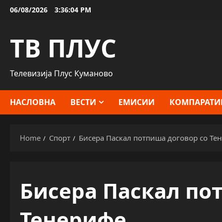
Skip
06/08/2026
3:36:05 PM
to
content
ТВ ПЛУС
Телевизија Плус Куманово
НАСЛОВНА
ВЕСТИ
ЕМИСИИ
КОМПАРАТИ
Home
Спорт
Бисера Паскал потпиша договор со Те
Бисера Паскал по
Тенерифе