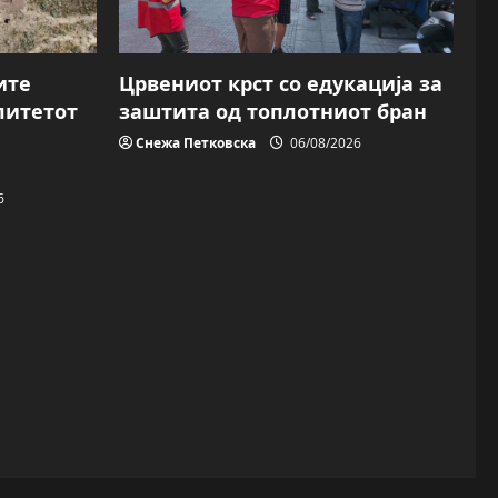
ите
Црвениот крст со едукација за
литетот
заштита од топлотниот бран
Снежа Петковска
06/08/2026
6