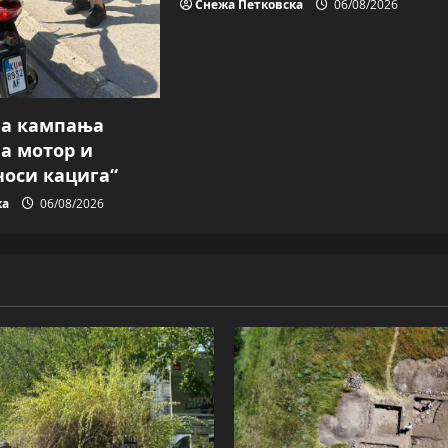
Снежа Петковска
06/08/2026
на кампања
на мотор и
носи кацига“
ка
06/08/2026