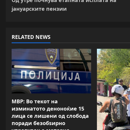
o
јануарските пензии
s
t
RELATED NEWS
n
a
v
i
g
a
МВР: Во текот на
изминатото деноноќие 15
t
лица се лишени од слобода
поради безобѕирно
i