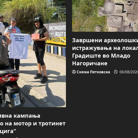
Завршени археолошк
истражувања на лока
Градиште во Младо
Нагоричане
Снежа Петковска
06/08/202
ивна кампања
о на мотор и тротинет
ацига“