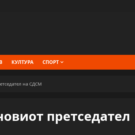
В
КУЛТУРА
СПОРТ
етседател на СДСМ
новиот претседател