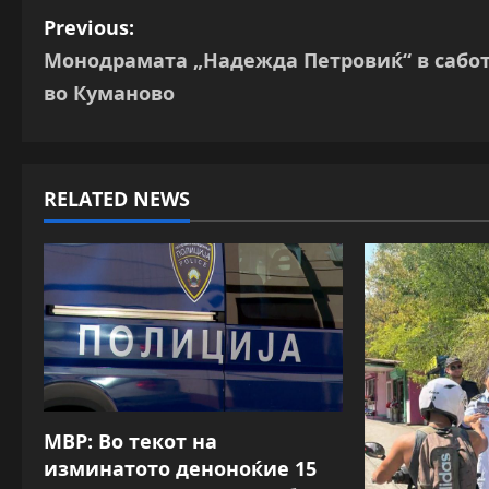
P
Previous:
Монодрамата „Надежда Петровиќ“ в сабо
o
во Куманово
s
t
RELATED NEWS
n
a
v
i
g
a
МВР: Во текот на
изминатото деноноќие 15