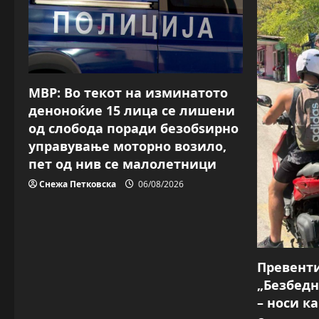
МВР: Во текот на изминатото
деноноќие 15 лица се лишени
од слобода поради безобѕирно
управување моторно возило,
пет од нив се малолетници
Снежа Петковска
06/08/2026
Превент
„Безбедн
– носи к