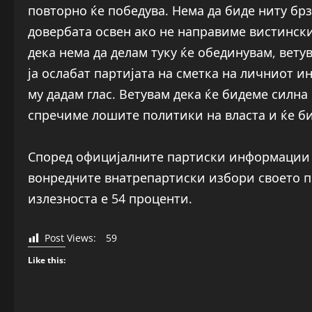
повторно ќе победува. Нема да биде ниту брз
довербата освен ако не направиме вистинск
дека нема да делам туку ќе обединувам, вету
ја ослабат партијата на сметка на личниот ин
му дадам глас. Ветувам дека ќе бидеме силна
спречиме лошите политики на власта и ќе б
Според официјалните партиски информации о
вонредните внатрепартиски избори своето пр
излезноста е 54 проценти.
Post Views:
59
Like this: