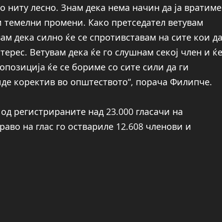
о ниту лесно. Знам дека нема начин да ја вратиме
и темелни промени. Како претседател ветувам
вам дека силно ќе се спротивставам на сите кои д
терес. Ветувам дека ќе го слушнам секој член и ќ
 опозиција ќе се бориме со сите сили да ги
иде коректив во општеството“, порача Филипче.
д регистрираните над 23.000 гласачи на
аво на глас го оствариле 12.608 членови и