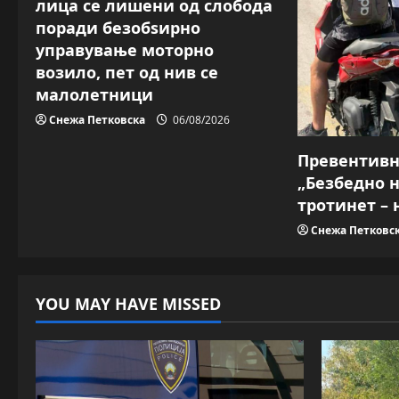
t
лица се лишени од слобода
поради безобѕирно
i
управување моторно
o
возило, пет од нив се
малолетници
n
Снежа Петковска
06/08/2026
Превентив
„Безбедно 
тротинет – 
Снежа Петковс
YOU MAY HAVE MISSED