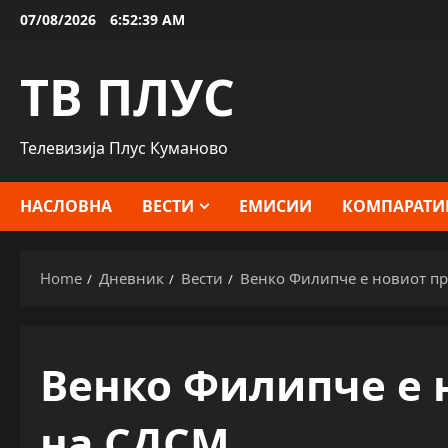
Skip
07/08/2026
6:52:40 AM
to
content
ТВ ПЛУС
Телевизија Плус Куманово
НАСЛОВНА
ВЕСТИ
ЕМИСИИ
КОМПАРАТИ
Home
Дневник
Вести
Венко Филипче е новиот пр
Венко Филипче е 
на СДСМ