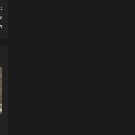
:
е
и