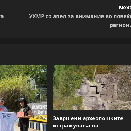
Next
та
УХМР со апел за внимание во повеќ
регион
Завршени археолошките
истражувања на