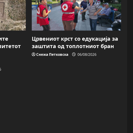
ите
Црвениот крст со едукација за
литетот
заштита од топлотниот бран
Снежа Петковска
06/08/2026
6