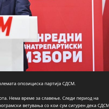
големата опозициска партија СДСМ.
ота. Нема време за славење. Следи период на
рограмски ветувања со кои сум сигурен дека СДС