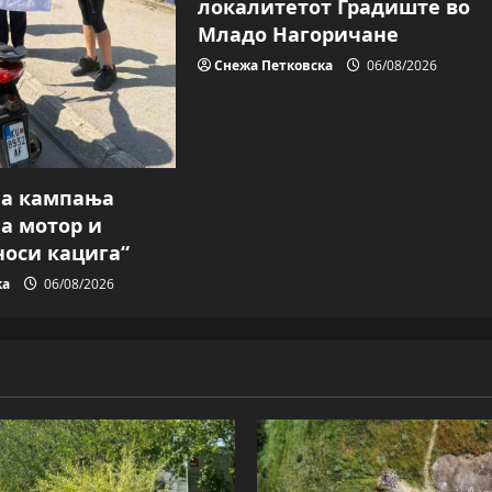
локалитетот Градиште во
Младо Нагоричане
Снежа Петковска
06/08/2026
на кампања
на мотор и
носи кацига“
ка
06/08/2026