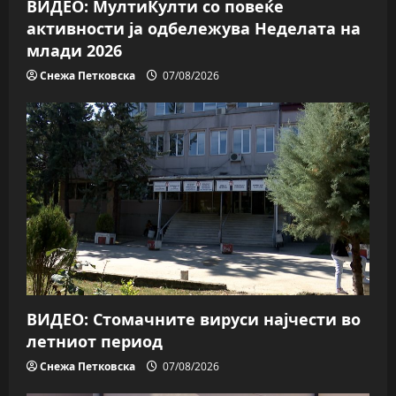
n
ВИДЕО: МултиКулти со повеќе
активности ја одбележува Неделата на
млади 2026
Снежа Петковска
07/08/2026
ВИДЕО: Стомачните вируси најчести во
летниот период
Снежа Петковска
07/08/2026