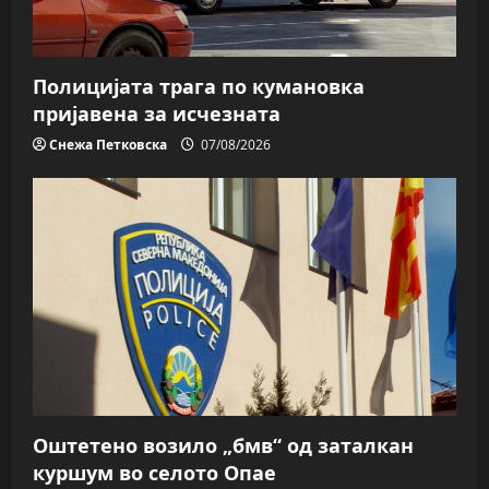
Полицијата трага пo кумановка
пријавена за исчезната
Снежа Петковска
07/08/2026
Оштетено возило „бмв“ од заталкан
куршум во селото Опае