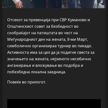
Отсекот за превенција при СВР Куманово и
Општинскиот совет за безбедност во
сообраќајот на патиштата во чест на
Меѓународниот ден на жената, 8-ми Март,
симболично организираа турнир во пикадо.
Активноста има за цел да ја подигне свеста за
значењето на жената, нејзиното несебично
ангажирање и вложување во подобра и
побезбедна локална заедница.
Повеќе во прилогот.