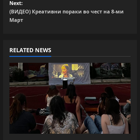
Next:
t
(ВИДЕО) Креативни пораки во чест на 8-ми
n
Март
a
v
RELATED NEWS
i
g
a
t
i
o