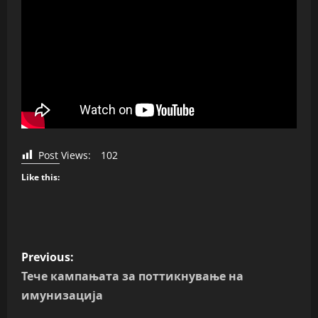
Post Views:
102
Like this:
P
Previous:
o
Тече кампањата за поттикнување на
имунизација
s