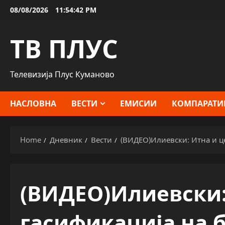
Skip
08/08/2026
11:54:43 PM
to
content
ТВ ПЛУС
Телевизија Плус Куманово
НАСЛОВНА
ВЕСТИ
ЕМИСИИ
КОМПАРАТИ
Home
Дневник
Вести
(ВИДЕО)Илиевски: Итна и ц
(ВИДЕО)Илиевски:
гасификација на 