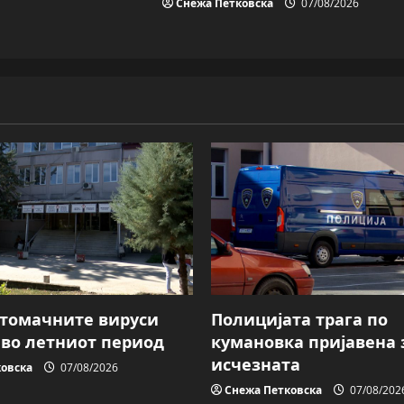
Снежа Петковска
07/08/2026
Стомачните вируси
Полицијата трага пo
 во летниот период
кумановка пријавена 
исчезната
овска
07/08/2026
Снежа Петковска
07/08/202