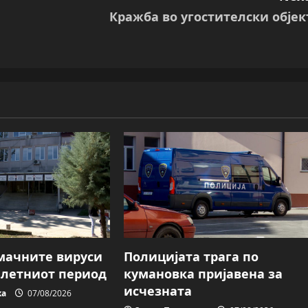
Кражба во угостителски објек
мачните вируси
Полицијата трага пo
о летниот период
кумановка пријавена за
исчезната
ка
07/08/2026