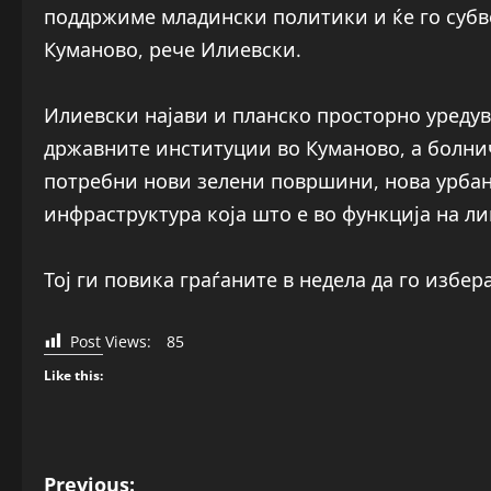
поддржиме младински политики и ќе го суб
Куманово, рече Илиевски.
Илиевски најави и планско просторно уреду
државните институции во Куманово, а болнич
потребни нови зелени површини, нова урбан
инфраструктура која што е во функција на ли
Тој ги повика граѓаните в недела да го избер
Post Views:
85
Like this:
P
Previous: