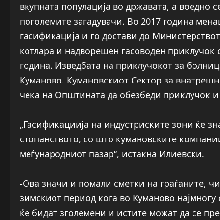
вкупната популација во државата, а воедно с
поголемите загадувачи. Во 2017 година мена
гасификација и го достави до Министерството
котлара и надворешен гасоводен приклучок 
година. Изведбата на приклучокот за болни
Куманово. Кумановскиот Сектор за внатрешни
чека на Општината да обезбеди приклучок и 
„Гасификациија на индустриските зони ќе зн
стопанството, со што кумановските компани
меѓународниот пазар“, истакна Илиевски.
-Ова значи и помали сметки на граѓаните, ч
зимскиот период кога во Куманово најмногу с
ќе бидат зголемени и истите можат да се пр