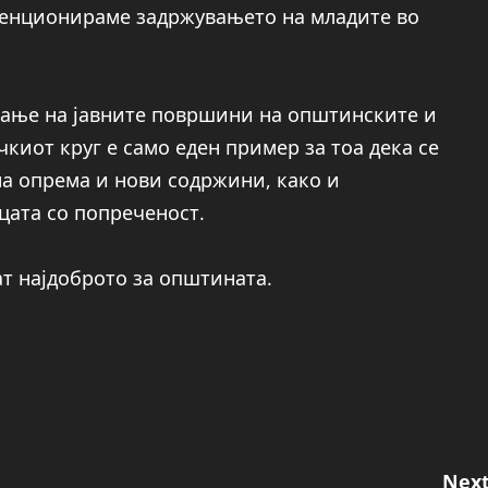
венционираме задржувањето на младите во
вање на јавните површини на општинските и
киот круг е само еден пример за тоа дека се
а опрема и нови содржини, како и
цата со попреченост.
ат најдоброто за општината.
Next