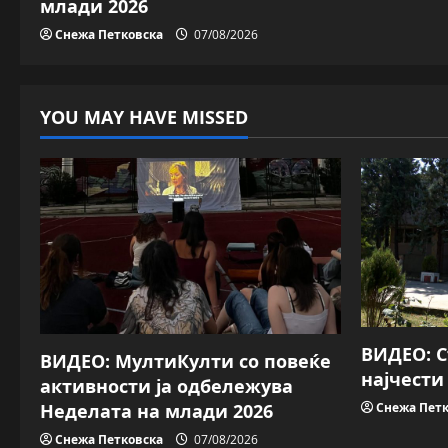
i
млади 2026
Снежа Петковска
07/08/2026
o
n
YOU MAY HAVE MISSED
ВИДЕО: 
ВИДЕО: МултиКулти со повеќе
најчести
активности ја одбележува
Неделата на млади 2026
Снежа Петк
Снежа Петковска
07/08/2026