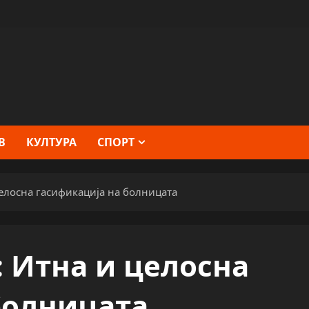
В
КУЛТУРА
СПОРТ
елосна гасификација на болницата
 Итна и целосна
болницата