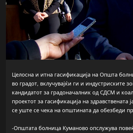
Целосна и итна гасификација на Општа болн
во градот, вклучувајќи ги и индустриските з
кандидатот за градоначалник од СДСМ и коа
проектот за гасификација на здравствената ј
се уште се чека на општината да обезбеди пр
-Општата болница Куманово опслужува повеќ