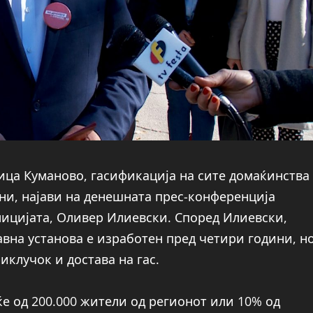
ица Куманово, гасификација на сите домаќинства
они, најави на денешната прес-конференција
лицијата, Оливер Илиевски. Според Илиевски,
авна установа е изработен пред четири години, н
иклучок и достава на гас.
е од 200.000 жители од регионот или 10% од