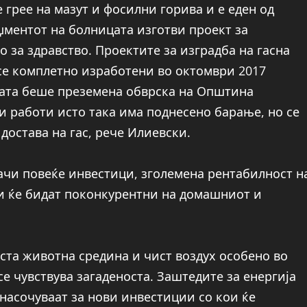
е грее на мазут и фосилни горива и е еден од
џментот на болницата изготви проект за
 за здравство. Проектите за изградба на гасна
се комплетно изработени во октомври 2017
цата беше преземена обврска на Општина
 работи исто така има поднесено барање, но се
достава на гас, рече Илиевски.
ачи повеќе инвестици, зголемена рентабилност н
и ќе бидат поконкурентни на домашниот и
иста животна средина и чист воздух особено во
е чувствува загаденоста. Заштедите за енергија
енасочуваат за нови инвестиции со кои ќе