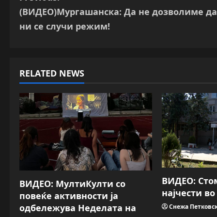
(ВИДЕО)Мургашанска: Да не дозволиме да
o
ни се случи режим!
s
t
RELATED NEWS
n
a
v
i
g
a
ВИДЕО: Сто
ВИДЕО: МултиКулти со
најчести в
повеќе активности ја
t
одбележува Неделата на
Снежа Петковс