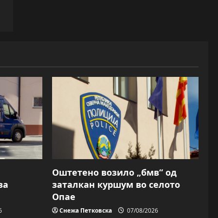
Оштетено возило „бмв“ од
за
заталкан куршум во селото
Опае
6
Снежа Петковска
07/08/2026