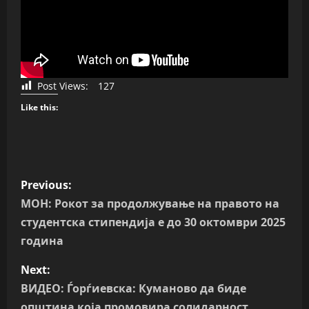
Post Views:
127
Like this:
P
Previous:
o
МОН: Рокот за продолжување на правото на
студентска стипендија е до 30 октомври 2025
s
година
t
Next:
n
ВИДЕО: Ѓорѓиевска: Куманово да биде
општина која промовира солидарност,