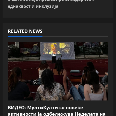
a
еднаквост и инклузија
v
i
RELATED NEWS
g
a
t
i
o
n
ВИДЕО: МултиКулти со повеќе
активности ја одбележува Неделата на