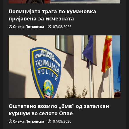
Полицијата трага пo кумановка
пријавена за исчезната
Снежа Петковска
07/08/2026
Оштетено возило „бмв“ од заталкан
куршум во селото Опае
Снежа Петковска
07/08/2026