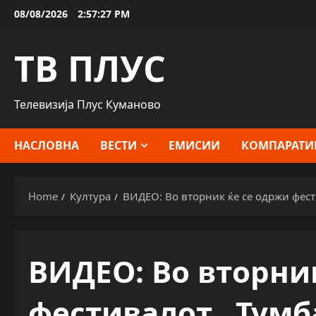
Skip
08/08/2026
2:57:29 PM
to
content
ТВ ПЛУС
Телевизија Плус Куманово
НАСЛОВНА
ВЕСТИ
ЕМИСИИ
КОМПАРАТИ
Home
Култура
ВИДЕО: Во вторник ќе се одржи фест
ВИДЕО: Во вторни
фестивалот „Тумба