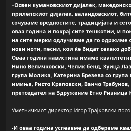
–
Освен кумановскиот дијалек, македонско
прилепскиот дијалек, валандовскиот, бит
сочуваме вредностите, традицијата и сето
оваа година и покрај сите тешкотии, и п
на сите мерки одлучивме да го одржиме 
нови ноти, песни, кои ќе бидат секако до
Оваа година навистина имаме квалитетни 
Нино Величковски, Челик бенд, Зуица Лаз
група Молика, Катерина Брезева со група
имиња, Ристо Краповски, Ванчо Трабунов,
претседател на Здружение Етно Ризница 
Уметничкиот директор Игор Трајковски посо
-И оваа година успеавме да одбереме квал