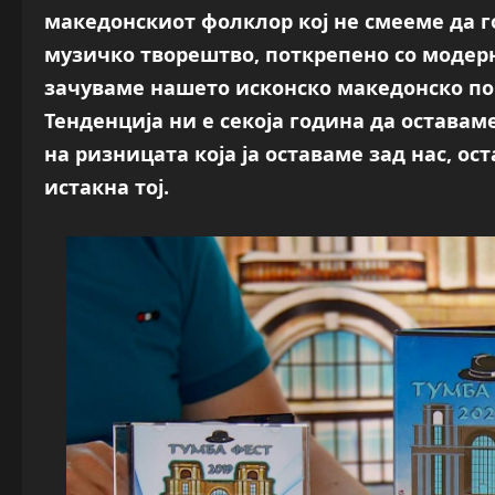
македонскиот фолклор кој не смееме да го
музичко творештво, поткрепено со модерн
зачуваме нашето исконско македонско по 
Тенденција ни е секоја година да оставам
на ризницата која ја оставаме зад нас, о
истакна тој.