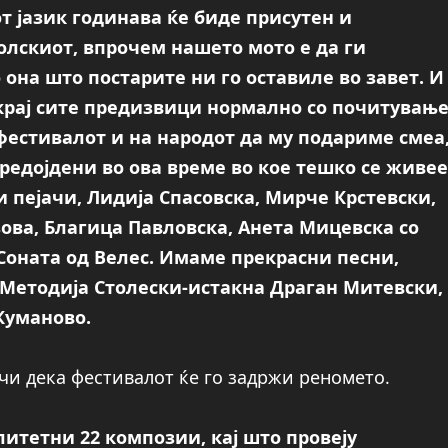
т јазик годинава ќе биде присутен и
олскиот, впрочем нашето мото е да ги
 она што постарите ни го оставиле во завет. И
окрај сите предизвици нормално со почитувањ
фестивалот и на народот да му подариме смеа
бредојдени во ова време во кое тешко се живее
пејачи, Лидија Спасовска, Мирче Крстевски,
ова, Благица Павловска, Анета Мицевска со
 Соната од Велес. Имаме прекрасни песни,
 Методија Столески-истакна Драган Митевски,
Куманово.
чи дека фестивалот ќе го задржи реномето.
итетни 22 композии, кај што провеју