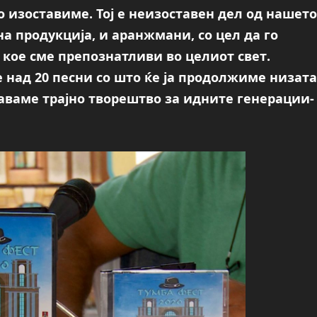
 изоставиме. Тој е неизоставен дел од нашето
а продукција, и аранжмани, со цел да го
кое сме препознатливи во целиот свет.
е над 20 песни со што ќе ја продолжиме низата
ставаме трајно творештво за идните генерации-