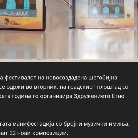
 на фестивалот на новосоздадена шегобијна
 се одржи во вторник, на градскиот плоштад со
трета година го организира Здружението Етно
огата манифестација со бројни музички имиња.
нат 22 нови композиции.