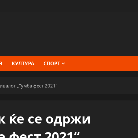
В
КУЛТУРА
СПОРТ
ивалот „Тумба фест 2021“
к ќе се одржи
 фест 2021“