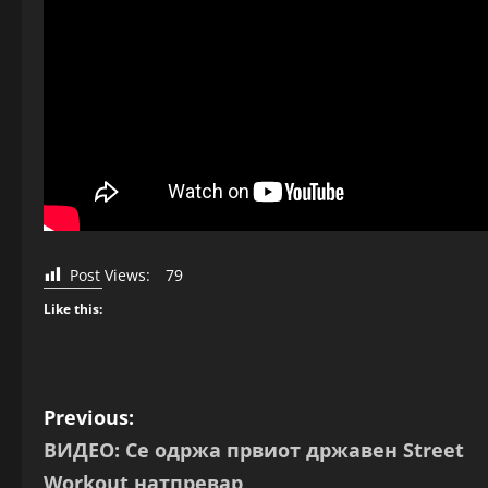
Post Views:
79
Like this:
P
Previous:
ВИДЕО: Се одржа првиот државен Street
o
Workout натпревар