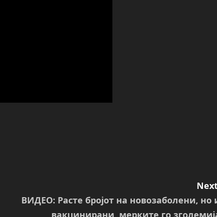
Next
ВИДЕО: Расте бројот на новозаболени, но 
вакцинирани, мерките го зголемиј