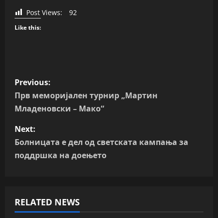
Post Views:
92
Like this:
P
Previous:
o
Прв меморијален турнир „Мартин
Младеновски – Мако“
s
Next:
t
Болницата е дел од светската кампања за
n
поддршка на доењето
a
v
RELATED NEWS