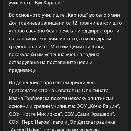
училиште „Вук Караџиќ“.
Во основното училиште „Карпош“ во село Умин
Дол годинава запишани се 12 првачиња кои што
утрово свечено беа пречекани од директорот и
наставниците во училиштето, а ги поздрави
градоначалникот Максим Димитриевски,
посакувајќи им успешна учебна година,
остварување на поставените цели и
предизвици.
На денешниот прв септемвриски ден,
претседателката на Советот на Општината,
Ивана Ѓорѓиевска посети неколку општински
основни и средни училишта: ООУ „Кочо Рацин”,
ООУ „Крсте Мисирков”, СОУ „Сами Фрашери”,
СОУ „Перо Наков”, како и ЈОУ Детска градинка
„Ангел Шајче”, посакувајќи им успех во