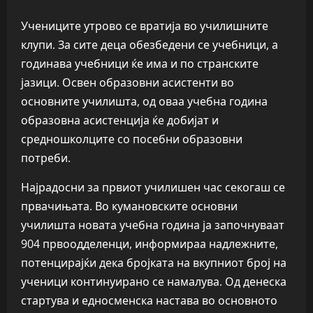
Учениците утрово се вратија во училишните
клупи. За сите деца обезбедени се учебници, а
годинава учебници ќе има и по странските
јазици. Освен образовни асистенти во
основните училишта, од оваа учебна година
образовна асистенција ќе добијат и
средношколците со посебни образовни
потреби.
Најрадосни за првиот училишен час секогаш се
првачињата. Во кумановските основни
училишта новата учебна година ја започнуваат
904 првоодделенци, информираа надлежните,
потенцирајќи дека бројката на вкупниот број на
ученици континуирано се намалува. Од денеска
стартува и едносменска настава во основното