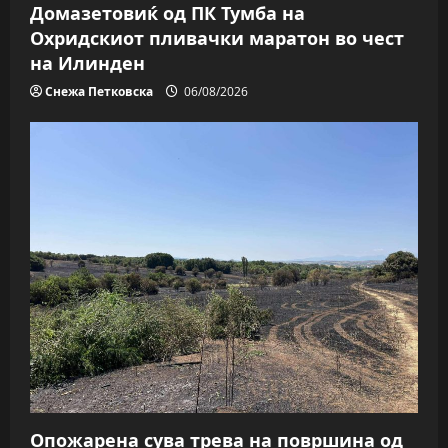
Домазетовиќ од ПК Тумба на
Охридскиот пливачки маратон во чест
на Илинден
Снежа Петковска
06/08/2026
Опожарена сува трева на површина од