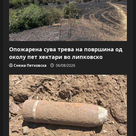
Опожарена сува трева на површина од
околу пет хектари во липковско
Снежа Петковска
06/08/2026