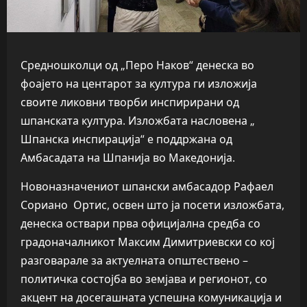
Средношколци од „Перо Наков“ денеска во
фоајето на центарот за култура ги изложија
своите ликовни творби инспирирани од
шпанската култура. Изложбата насловена „
Шпанска инспирација“ е поддржана од
Амбасадата на Шпанија во Македонија.
Новоназначениот шпански амбасадор Рафаел
Сориано Ортис, освен што ја посети изложбата,
денеска оствари прва официјална средба со
градоначалникот Максим Димитриевски со кој
разговарале за актуелната општествено –
политичка состојба во земјава и регионот, со
акцент на досегашната успешна комуникација и