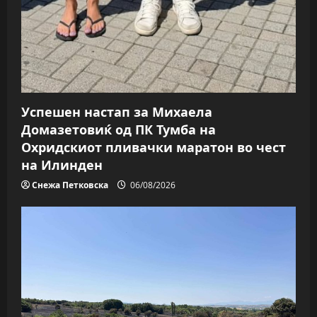
Успешен настап за Михаела
Домазетовиќ од ПК Тумба на
Охридскиот пливачки маратон во чест
на Илинден
Снежа Петковска
06/08/2026