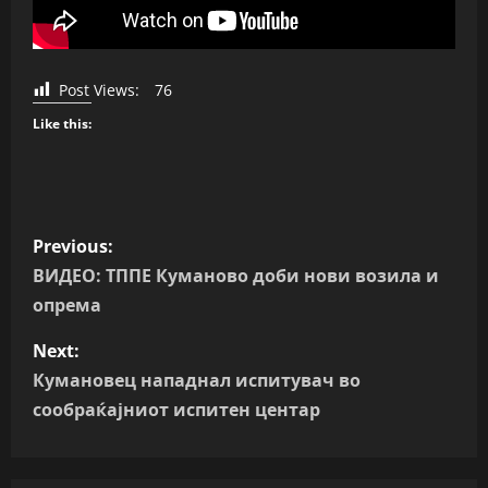
Post Views:
76
Like this:
P
Previous:
o
ВИДЕО: ТППЕ Куманово доби нови возила и
опрема
s
Next:
t
Кумановец нападнал испитувач во
n
сообраќајниот испитен центар
a