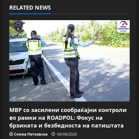
v
RELATED NEWS
i
g
a
t
i
o
n
МВР со засилени сообраќајни контроли
во рамки на ROADPOL: Фокус на
брзината и безбедноста на патиштата
Снежа Петковска
06/08/2026