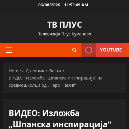
Skip
06/08/2026
11:53:50 AM
to
content
ТВ ПЛУС
Телевизија Плус Куманово
YOUTUBE
Primary
Menu
Home
Дневник
Вести
ВИДЕО: Изложба „Шпанска инспирација“ на
средношколци од „Перо Наков“
ВИДЕО: Изложба
„Шпанска инспирација“