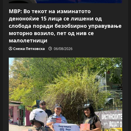
МВР: Во текот на изминатото
деноноќие 15 лица се лишени од
слобода поради безобѕирно управување
моторно возило, пет од нив се
малолетници
Снежа Петковска
06/08/2026