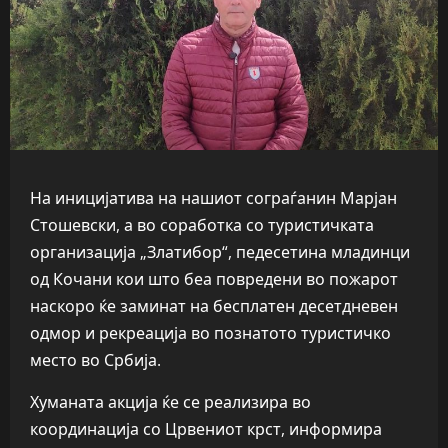
На иницијатива на нашиот сограѓанин Марјан
Стошевски, а во соработка со туристичката
организација „Златибор“, педесетина младинци
од Кочани кои што беа повредени во пожарот
наскоро ќе заминат на бесплатен десетдневен
одмор и рекреација во познатото туристичко
место во Србија.
Хуманата акција ќе се реализира во
координација со Црвениот крст, информира