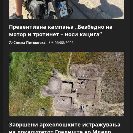
Превентивна кампања „Безбедно на
мотор и тротинет – носи кацига“
Снежа Петковска
06/08/2026
Завршени археолошките истражувања
на локалитетот Градиште во Младо