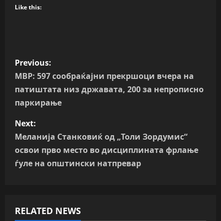
Like this:
P
Previous:
o
МВР: 597 сообраќајни прекршоци вчера на
патиштата низ државата, 200 за непрописно
s
паркирање
t
Next:
n
Меланија Станковиќ од „Толи Зордумис“
освои прво место во дисциплината фрлање
a
ѓуле на општински натпревар
v
i
RELATED NEWS