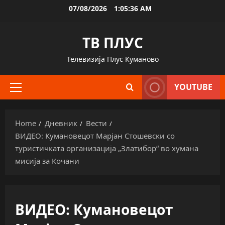
Skip
07/08/2026
1:05:37 AM
to
content
ТВ ПЛУС
Телевизија Плус Куманово
YOUTUBE
Primary
Menu
Home
Дневник
Вести
ВИДЕО: Кумановецот Марјан Стошевски со
туристичката организација „Златибор“ во хумана
мисија за Кочани
ВИДЕО: Кумановецот