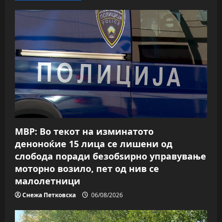
g
a
t
i
o
n
МВР: Во текот на изминатото
деноноќие 15 лица се лишени од
слобода поради безобѕирно управување
моторно возило, пет од нив се
малолетници
Снежа Петковска
06/08/2026