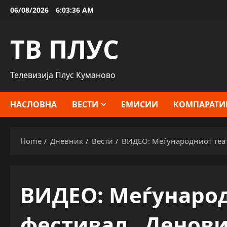
Skip
06/08/2026
6:03:38 AM
to
content
ТВ ПЛУС
Телевизија Плус Куманово
НАСЛОВНА
ВЕСТИ
ЕМИСИИ
КОМПАРАТИ
Home
Дневник
Вести
ВИДЕО: Меѓународниот теат
ВИДЕО: Меѓународ
фестивал „Денови