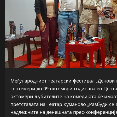
Меѓународниот театарски фестивал „Денови н
септември до 09 октомври годинава во Центар
октомври љубителите на комедијата ќе имаа
претставата на Театар Куманово „Разбуди се 
надлежните на денешната прес-конференција