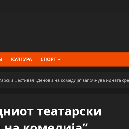
В
КУЛТУРА
СПОРТ
арски фестивал „Денови на комедија“ започнува идната ср
ниот театарски
 на комедија“