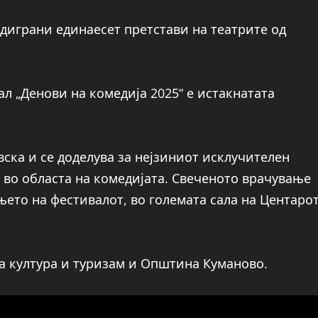
одиграни единаесет претстави на театрите од
л „Денови на комедија 2025“ е истакнатата
ска и се доделува за нејзиниот исклучителен
о во областа на комедијата. Свеченото врачување
њето на фестивалот, во големата сала на Центаро
а култура и туризам и Општина Куманово.