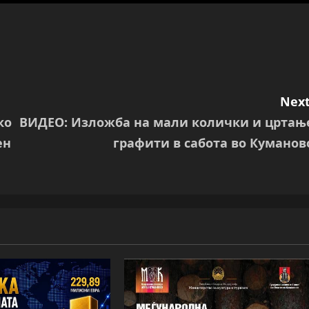
Next
ко
ВИДЕО: Изложба на мали колички и цртањ
ен
графити в сабота во Куманов