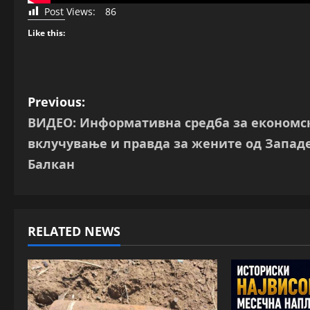
Post Views:
86
Like this:
P
Previous:
ВИДЕО: Информативна средба за економс
o
вклучување и правда за жените од Запад
s
Балкан
t
n
RELATED NEWS
a
v
i