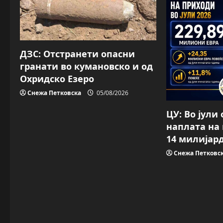
g
a
ДЗС: Отстранети опасни
t
гранати во кумановско и од
i
Охридско Езеро
Снежа Петковска
05/08/2026
o
ЦУ: Во јули
n
наплата на
14 милијар
Снежа Петковс