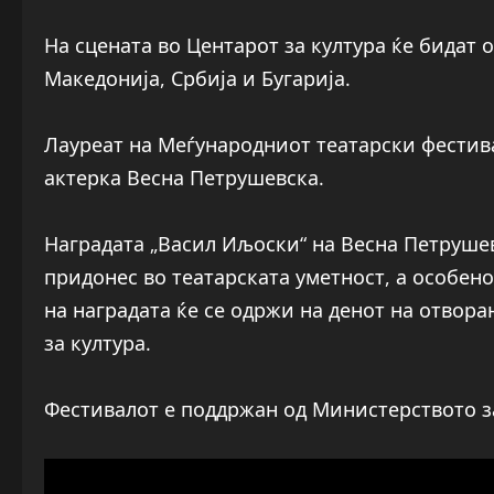
На сцената во Центарот за култура ќе бидат 
Македонија, Србија и Бугарија.
Лауреат на Меѓународниот театарски фестива
актерка Весна Петрушевска.
Наградата „Васил Иљоски“ на Весна Петрушев
придонес во театарската уметност, а особен
на наградата ќе се одржи на денот на отвора
за култура.
Фестивалот е поддржан од Министерството з