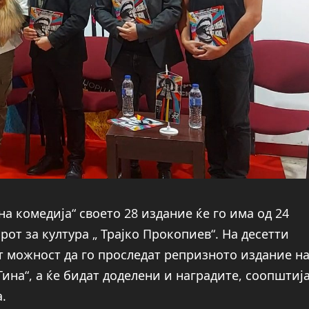
а комедија“ своето 28 издание ќе го има од 24
от за култура „ Трајко Прокопиев“. На десетти
т можност да го проследат репризното издание н
Тина“, а ќе бидат доделени и наградите, соопштиј
.