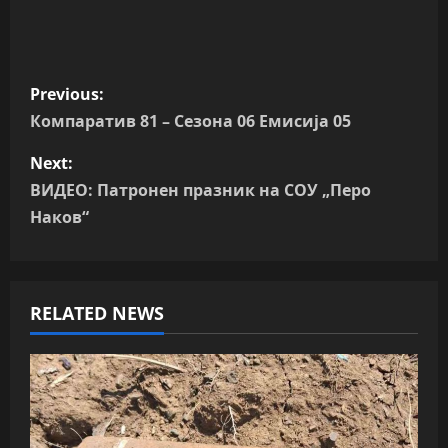
P
Previous:
o
Компаратив 81 – Сезона 06 Емисија 05
s
Next:
ВИДЕО: Патронен празник на СОУ „Перо
t
Наков“
n
a
RELATED NEWS
v
i
g