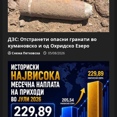
a
t
i
o
ДЗС: Отстранети опасни гранати во
n
кумановско и од Охридско Езеро
Снежа Петковска
05/08/2026