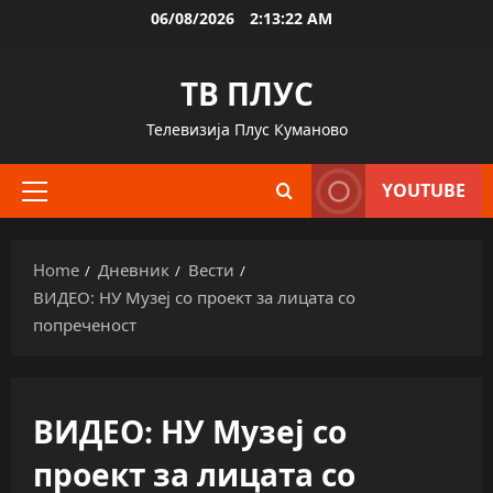
Skip
06/08/2026
2:13:23 AM
to
content
ТВ ПЛУС
Телевизија Плус Куманово
YOUTUBE
Primary
Menu
Home
Дневник
Вести
ВИДЕО: НУ Музеј со проект за лицата со
попреченост
ВИДЕО: НУ Музеј со
проект за лицата со