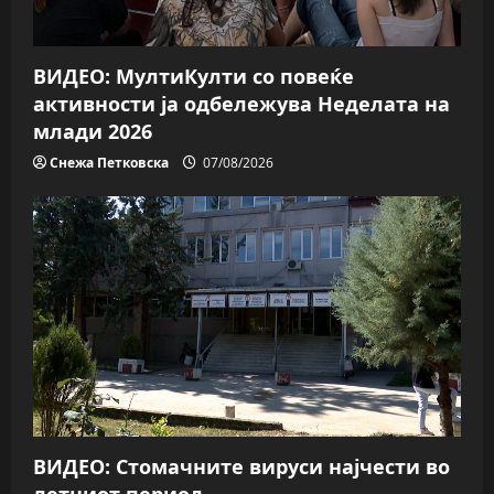
ВИДЕО: МултиКулти со повеќе
активности ја одбележува Неделата на
млади 2026
Снежа Петковска
07/08/2026
ВИДЕО: Стомачните вируси најчести во