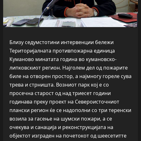
Близу седумстотини интервенции бележи
Територијалната противпожарна единица
Куманово минатата година во кумановско-
липковскиот регион. Најголем дел од пожарите
биле на отворен простор, а најмногу гореле сува
трева и стрништа. Возниот парк кој е со
просечна старост од над триесет години
годинава преку проект на Североисточниот
плански регион ќе се надополни со три теренски
возила за гасење на шумски пожари, а се
очекува и санација и реконструкцијата на
објектот изграден на почетокот од шеесетитте