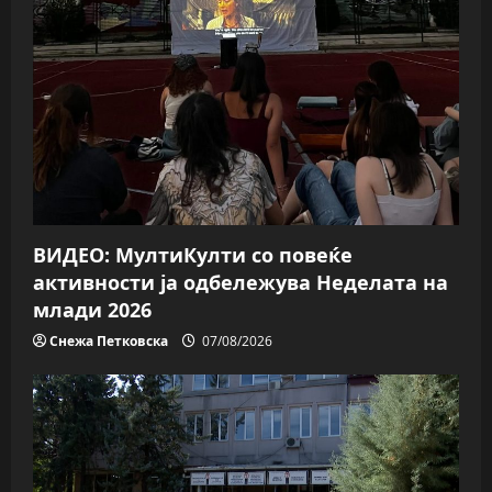
a
t
i
o
n
ВИДЕО: МултиКулти со повеќе
активности ја одбележува Неделата на
млади 2026
Снежа Петковска
07/08/2026