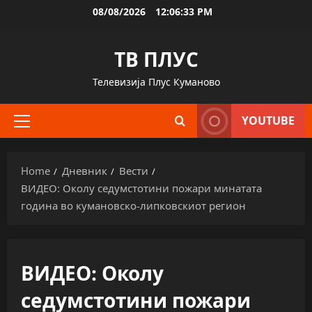
Skip
08/08/2026
12:06:34 PM
to
content
ТВ ПЛУС
Телевизија Плус Куманово
YOUTUBE
Primary
Menu
Home
Дневник
Вести
ВИДЕО: Околу седумстотини пожари минатата
година во кумановско-липковскиот регион
ВИДЕО: Околу
седумстотини пожари