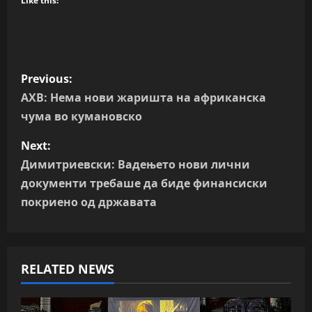
Like this:
P
Previous:
o
АХВ: Нема нови жаришта на африканска
чума во кумановско
s
Next:
t
Димитриевски: Вадењето нови лични
n
документи требаше да биде финансиски
покриено од државата
a
v
RELATED NEWS
i
g