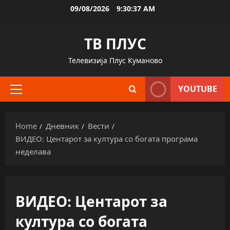
Skip
09/08/2026
9:30:37 AM
to
content
ТВ ПЛУС
Телевизија Плус Куманово
YOUTUBE
Primary
Menu
Home
Дневник
Вести
ВИДЕО: Центарот за култура со богата програма
неделава
ВИДЕО: Центарот за
култура со богата