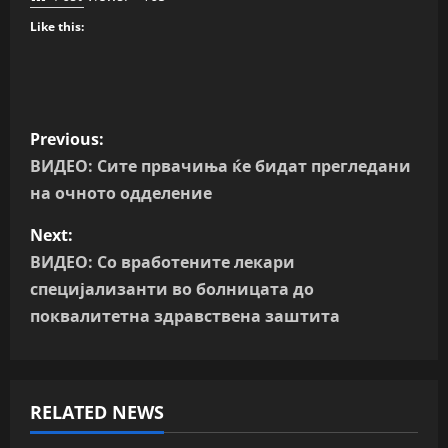
Like this:
P
Previous:
o
ВИДЕО: Сите првачиња ќе бидат прегледани
на очното одделение
s
Next:
t
ВИДЕО: Со вработените лекари
n
специјализанти во болницата до
поквалитетна здравствена заштита
a
v
RELATED NEWS
i