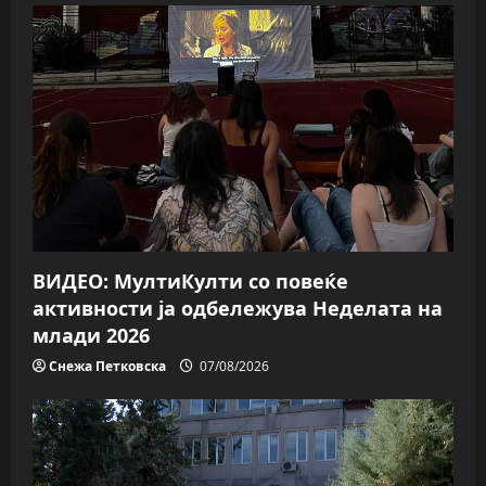
g
a
t
i
o
n
ВИДЕО: МултиКулти со повеќе
активности ја одбележува Неделата на
млади 2026
Снежа Петковска
07/08/2026