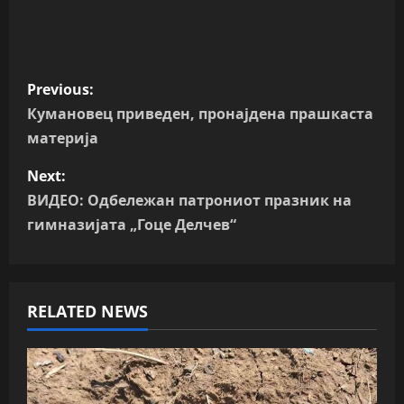
P
Previous:
o
Кумановец приведен, пронајдена прашкаста
материја
s
Next:
t
ВИДЕО: Одбележан патрониот празник на
n
гимназијата „Гоце Делчев“
a
v
RELATED NEWS
i
g