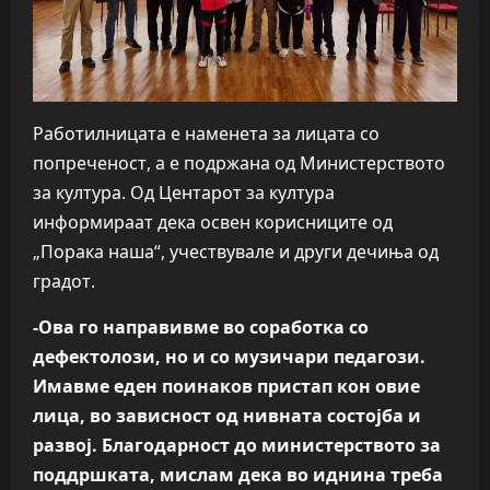
Работилницата е наменета за лицата со
попреченост, а е подржана од Министерството
за култура. Од Центарот за култура
информираат дека освен корисниците од
„Порака наша“, учествувале и други дечиња од
градот.
-Ова го направивме во соработка со
дефектолози, но и со музичари педагози.
Имавме еден поинаков пристап кон овие
лица, во зависност од нивната состојба и
развој. Благодарност до министерството за
поддршката, мислам дека во иднина треба