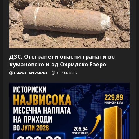
a
t
i
o
n
ДЗС: Отстранети опасни гранати во
кумановско и од Охридско Езеро
Снежа Петковска
05/08/2026