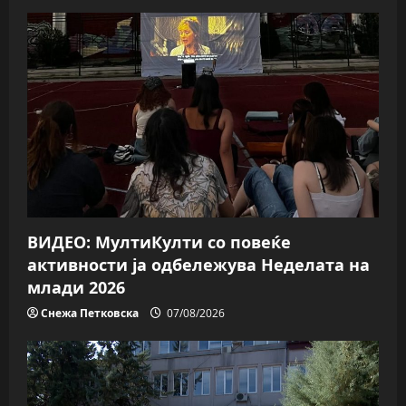
i
g
a
t
i
o
n
ВИДЕО: МултиКулти со повеќе
активности ја одбележува Неделата на
млади 2026
Снежа Петковска
07/08/2026