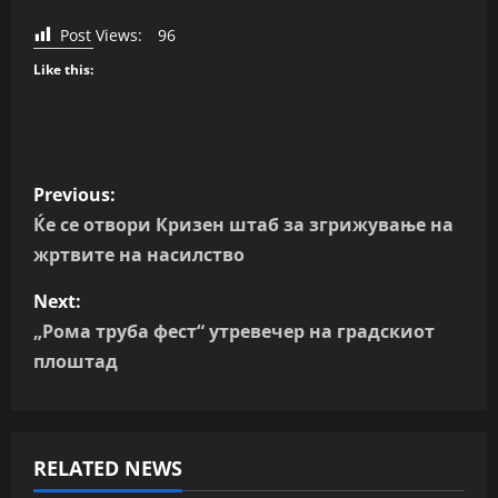
Post Views:
96
Like this:
P
Previous:
o
Ќе се отвори Кризен штаб за згрижување на
жртвите на насилство
s
Next:
t
„Рома труба фест“ утревечер на градскиот
n
плоштад
a
v
RELATED NEWS