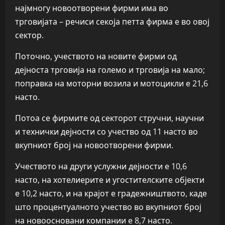
најмногу новоотворени фирми има во
трговијата – речиси секоја петта фирма е во овој
сектор.
Поточно, учеството на новите фирми од
дејноста трговија на големо и трговија на мало;
поправка на моторни возила и мотоцикли е 21,6
насто.
Потоа се фирмите од секторот стручни, научни
и технички дејности со учество од 11 насто во
вкупниот број на новоотворени фирми.
Учеството на други услужни дејности е 10,6
насто, на хотелиерите и угостителските објекти
е 10,2 насто, и на крајот е градежништвото, каде
што процентуалното учество во вкупниот број
на новоосновани компании е 8,7 насто.