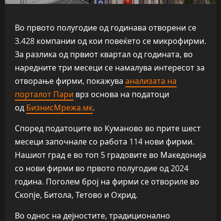
Во првото полугодие од годинава отворени се
3.428 компании од кои повеќето се микрофирми.
За разлика од првиот квартал од годината, во
наредните три месеци се намалува интересот за
отворање фирми, покажува
анализата на
порталот Пари
врз основа на податоци
од
БизнисМрежа.мк
.
Според податоците во Куманово во прите шест
месеци започнале со работа 114 нови фирми.
Нашиот град е во топ 5 градовите во Македонија
со нови фирми во првото полугодие од 2024
година. Поголем број на фирми се отвориле во
Скопје, Битола, Тетово и Охрид.
Во однос на дејностите, традиционално