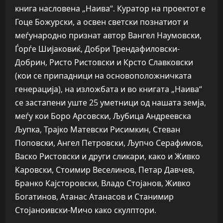
книга насловена „Наива“. Куратор на проектот е
Гоце Божурски, а освен светски познатиот и
меѓународно признат автор Вангел Наумовски,
Ѓорѓе Шијаковиќ, Добри Трендафиловски-
Добрин, Ристо Ристовски и Крсто Славковски
(кои се припадници на основоположничката
генерација), на изложбата и во книгата „Наива“
се застапени уште 25 уметници од нашата земја,
меѓу кои Боро Арсовски, Љубица Андреевска
Љупка, Трајко Матевски Рисимкин, Стеван
Поповски, Ангел Петровски, Љупчо Серафимов,
Васко Ристовски и други сликари, како и Живко
Каровски, Стоимир Веселинов, Петар Давчев,
Бранко Кајсторовски, Владо Стојанов, Живко
Богатинов, Атанас Атанасов и Станимир
Стојаноивски-Мичо како скулптори.