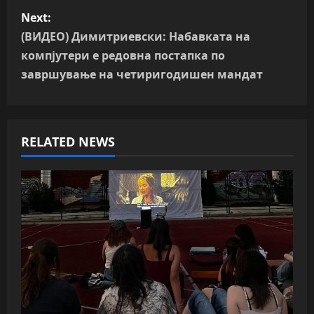
s
Next:
t
(ВИДЕО) Димитриевски: Набавката на
n
компјутери е редовна постапка по
завршување на четиригодишен мандат
a
v
RELATED NEWS
i
g
a
t
i
o