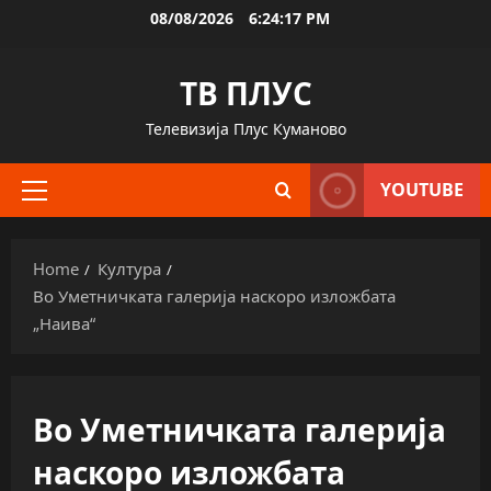
Skip
08/08/2026
6:24:18 PM
to
content
ТВ ПЛУС
Телевизија Плус Куманово
YOUTUBE
Primary
Menu
Home
Култура
Во Уметничката галерија наскоро изложбата
„Наива“
Во Уметничката галерија
наскоро изложбата