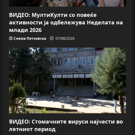
n
ВИДЕО: МултиКулти со повеќе
активности ја одбележува Неделата на
млади 2026
Снежа Петковска
07/08/2026
ВИДЕО: Стомачните вируси најчести во
летниот период