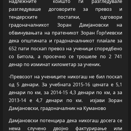
надлежните коишто ги разгледувале
разгледуваше договорите за превоз и
тендерските постапки, одговори
градоначалникот Зоран Дамјановски на
обвинувањата на пратеникот Зоран Ѓорѓиевски
дека општината и градоначалникот плаќале за
652 пати поскап превоз на ученици споредбено
со Битола, а просечно се трошеле по 2 741
денар по изминат километар за ученик.
-Превозот на учениците никогаш не бил поскап
од 5 денари. За учебната 2015-16 цената е 5,1
денари по км, за 2014-15 4,3 денари по км, а за
2013-14 е 4,7 денари по км. изјави Зоран
Дамјановски, градоначалник на Куманово
Дамјановски потенцира дека никогаш досега се
нема случено двојно фактурирање или