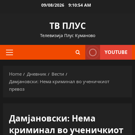
Skip
09/08/2026
9:10:54 AM
to
content
ТВ ПЛУС
Телевизија Плус Куманово
YOUTUBE
Primary
Menu
Home
Дневник
Вести
Дамјановски: Нема криминал во ученичкиот
превоз
Дамјановски: Нема
криминал во ученичкиот