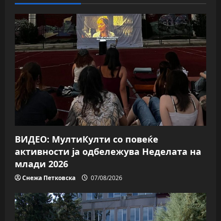
v
i
g
a
t
i
o
ВИДЕО: МултиКулти со повеќе
n
активности ја одбележува Неделата на
млади 2026
Снежа Петковска
07/08/2026