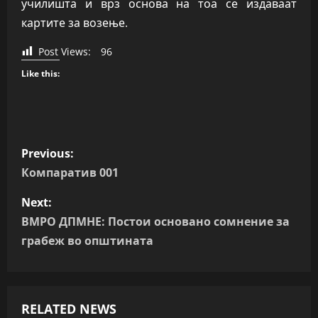
училишта и врз основа на тоа се издаваат
картите за возење.
Post Views:
96
Like this:
P
Previous:
o
Компаратив 001
s
Next:
ВМРО ДПМНЕ: Постои основано сомнение за
t
грабеж во општината
n
a
RELATED NEWS