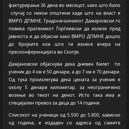
фактурирање 36 дена во месецот, како што било
случај со некои општини каде што на власт е
ВМРО ДПМНЕ. Градоначалникот Дамајновски го
повика пратеникот Ѓорѓиевски да излезе пред
јавноста и да објасни како ВМРО ДПМНЕ дошло
до бројките кои што ги изнесе вчера на
пресконференцијата во Скопје.
Дамјановски објаснува дека дневен билет по
ученик до 4 км е 50 денари, а до 7 км е 70 денари.
Од тука произлегува дека цената за ученик е
околу 5 денари километар, за неограничено
возење во текот на денот. Исто така има и
специјален превоз за деца до 14 години.
Списокот на ученици од 5.500 до 5.800, зависно
од година, е издаден со адреса од самите