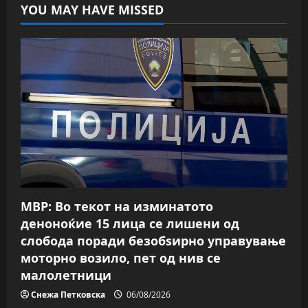
YOU MAY HAVE MISSED
МВР: Во текот на изминатото
деноноќие 15 лица се лишени од
слобода поради безобѕирно управување
моторно возило, пет од нив се
малолетници
Снежа Петковска
06/08/2026