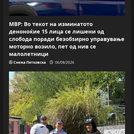
i
o
n
МВР: Во текот на изминатото
деноноќие 15 лица се лишени од
слобода поради безобѕирно управување
моторно возило, пет од нив се
малолетници
Снежа Петковска
06/08/2026