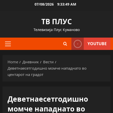
Skip
07/08/2026
9:33:49 AM
to
content
ТВ ПЛУС
Телевизија Плус Куманово
YOUTUBE
Primary
Menu
Home
Дневник
Вести
Деветнаесетгодишно момче нападнато во
центарот на градот
Деветнаесетгодишно
момче нападнато во