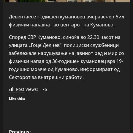
Девентаесетгодишен кумановец вчеравечер бил
физички нападнат во центарот на Куманово.
Според СВР Куманово, синоќа во 22.30 часот на
улицата „Гоце Делчев“, полициски службеници
забележале нарушување на јавниот ред и мир со
физички напад од 36-годишен кумановец врз 19-
годишно момче од Куманово, информираат од
Секторот за внатрешни работи.
Post Views:
76
Like this:
P
Previous: