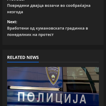
o
Повредени двајца возачи во сообраќајна
незгода
s
Next:
t
Вработени од кумановската градинка в
n
понеделник на протест
a
v
RELATED NEWS
i
g
a
t