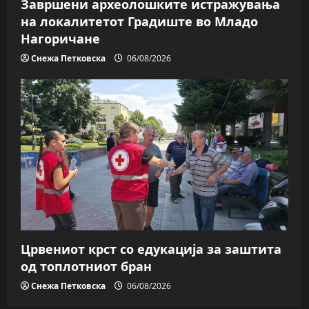
Завршени археолошките истражувања
на локалитетот Градиште во Младо
Нагоричане
Снежа Петковска
06/08/2026
Црвениот крст со едукација за заштита
од топлотниот бран
Снежа Петковска
06/08/2026