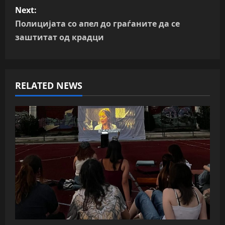
Next:
t
Полицијата со апел до граѓаните да се
n
заштитат од крадци
a
v
RELATED NEWS
i
g
a
t
i
o