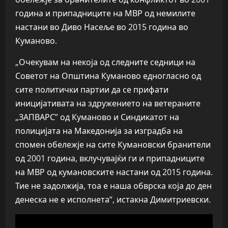
година и припадниците на МВР од немилите
настани во Диво Насеље во 2015 година во
Куманово.
„Очекувам на некоја од следните седници на
Советот на Општина Куманово едногласно од
сите политички партии да се прифати
иницијативата на здружението на ветераните
„ЗАПВАРС” од Куманово и Синдикатот на
полицијата на Македонија за изградба на
спомен обележје на сите Кумановски бранители
од 2001 година, вклучувајќи ги и припадниците
на МВР од кумановските настани од 2015 година.
Тие не задолжија, тоа е наша обврска која до ден
денеска не е исполнета“, истакна Димитриевски.