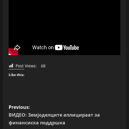
Post Views:
68
Like this:
P
Previous:
o
ВИДЕО: Земјоделците аплицираат за
финансиска поддршка
s