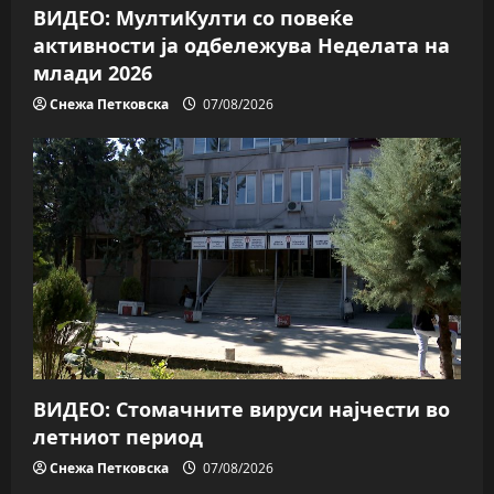
n
ВИДЕО: МултиКулти со повеќе
активности ја одбележува Неделата на
млади 2026
Снежа Петковска
07/08/2026
ВИДЕО: Стомачните вируси најчести во
летниот период
Снежа Петковска
07/08/2026