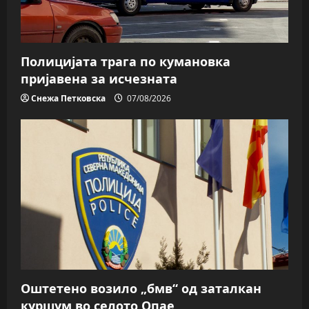
Полицијата трага пo кумановка
пријавена за исчезната
Снежа Петковска
07/08/2026
Оштетено возило „бмв“ од заталкан
куршум во селото Опае