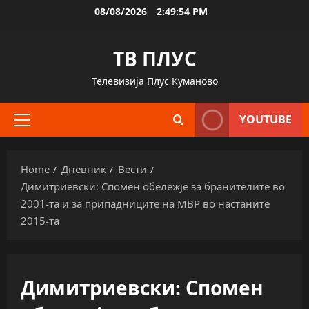
Skip
08/08/2026
2:49:54 PM
to
content
ТВ ПЛУС
Телевизија Плус Куманово
YOUTUBE
Primary
Menu
Home
Дневник
Вести
Димитриевски: Спомен обележје за бранителите во
2001-та и за припадниците на МВР во настаните
2015-та
Димитриевски: Спомен