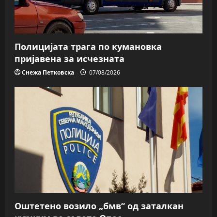
Полицијата трага пo кумановка
пријавена за исчезната
Снежа Петковска
07/08/2026
Оштетено возило „бмв“ од заталкан