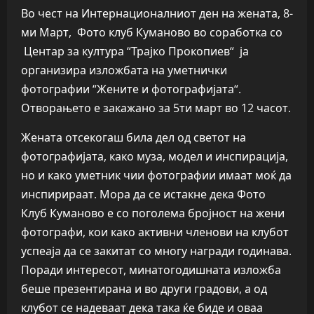
Во чест на Интернационалниот ден на жената, 8-
ми Март, Фото клуб Куманово во соработка со
Центар за култура “Трајко Прокопиев“ ја
организира изложбата на уметнички
фотографии “Жените и фотографијата“.
Отворањето е закажано за 5ти март во 12 часот.
Жената отсекогаш била дел од светот на
фотографијата, како муза, модел и инспирација,
но и како уметник чии фотографии имаат моќ да
инспирираат. Мора да се истакне дека Фото
Клуб Куманово е со поголема бројност на жени
фотографи, кои како активни членови на клубот
успеаја да се закитат со многу награди годинава.
Поради интересот, минатогодишната изложба
беше презентирана и во други градови, а од
клубот се надеваат дека така ќе биде и оваа