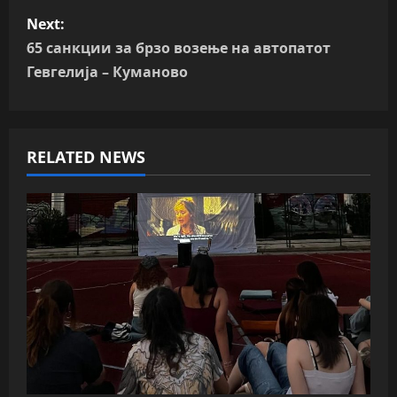
s
Next:
t
65 санкции за брзо возење на автопатот
n
Гевгелија – Куманово
a
v
RELATED NEWS
i
g
a
t
i
o