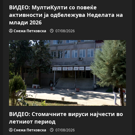
n
ВИДЕО: МултиКулти со повеќе
активности ја одбележува Неделата на
млади 2026
Снежа Петковска
07/08/2026
ВИДЕО: Стомачните вируси најчести во
летниот период
Снежа Петковска
07/08/2026