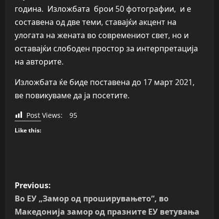
година. Изложбата брои 50 фотографии, и е
составена од две теми, ставајќи акцент на
улогата на жената во современиот свет, но и
оставајќи слободен простор за интерпретација
на авторите.
Изложбата ќе биде поставена до 17 март 2021,
ве повикуваме да ја посетите.
Post Views:
95
Like this:
P
Previous:
o
Во ЕУ „Замор од проширувањето“, во
Македонија замор од празните ЕУ ветувања