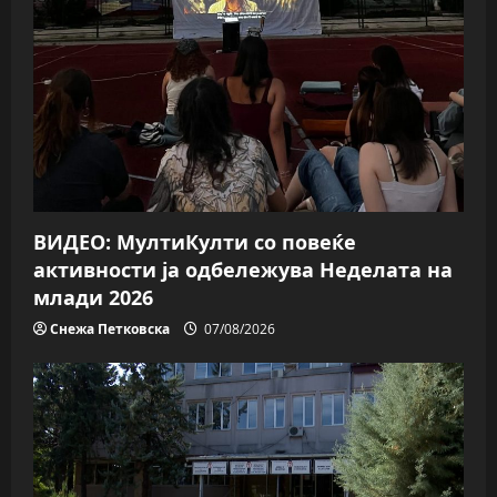
g
a
t
i
o
n
ВИДЕО: МултиКулти со повеќе
активности ја одбележува Неделата на
млади 2026
Снежа Петковска
07/08/2026