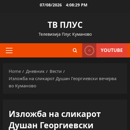
Skip
07/08/2026
4:08:30 PM
to
content
ТВ ПЛУС
Телевизија Плус Куманово
YOUTUBE
Primary
Menu
Home
Дневник
Вести
Изложба на сликарот Душан Георгиевски вечерва
во Куманово
Изложба на сликарот
Душан Георгиевски