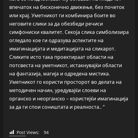
впечаток на бесконечно движење, без почеток
или крај. Уметникот ги комбинира боите во
неговите слики за да обезбеди речиси
симфониски квалитет. Секоја слика симболизира
огледало кое ги одразува аспектите на
имагинацијата и медитацијата на сликарот.
Сликите исто така проектираат области на
потсвеста на уметникот, истакнувајќи области
на фантазија, магија и одредена мистика.
Уметникот го користи просторот во делата на
методичен начин, уредувајќи слоеви на
органско и неорганско – користејќи имагинација
за да ги спои соништата и реалноста.. “
Post Views:
94