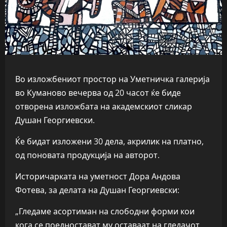
Во изложбениот простор на Уметничка галерија
во Куманово вечерва од 20 часот ќе биде
отворена изложбата на академскиот сликар
Душан Георгиевски.
Ќе бидат изложени 30 дела, акрилик на платно,
од поновата продукција на авторот.
Историчарката на уметност Дора Андова
Фотева, за делата на Душан Георгиевски:
„Гледаме асортиман на слободни форми кои
кога се поедностават му оставаат на гледачот