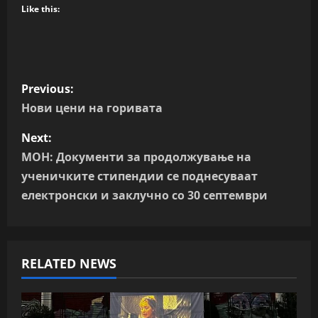
Like this:
P
Previous:
o
Нови цени на горивата
s
Next:
МОН: Документи за продолжување на
t
ученичките стипендии се поднесуваат
n
електронски и заклучно со 30 септември
a
v
RELATED NEWS
i