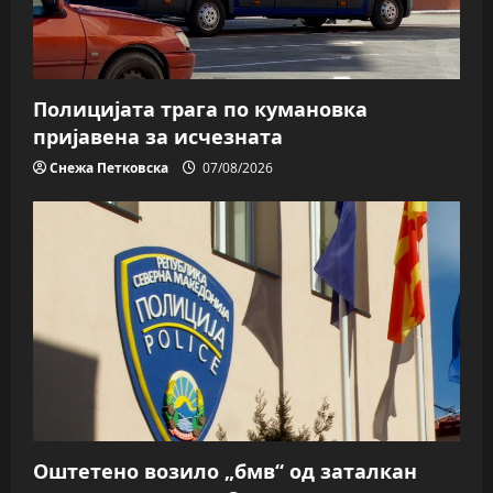
Полицијата трага пo кумановка
пријавена за исчезната
Снежа Петковска
07/08/2026
Оштетено возило „бмв“ од заталкан