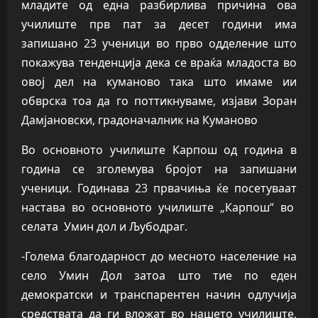
младите од една разбирлива причина ова
училиште прв пат за десет години има
запишано 23 ученици во прво одделение што
покажува тенденција дека се враќа младоста во
овој дел на куманово така што имаме ии
обврска тоа да го поттикнуваме, изјави Зоран
Дамјановски, градоначалник на Куманово
Во основното училиште Карпош од година в
година се зголемува бројот на запишани
ученици. Годинава 23 првачиња ќе посетуваат
настава во основното училиште „Карпош“ во
селата Умин дол и Љубодраг.
-Голема благодарност до месното население на
село Умин Дол затоа што тие по еден
демократски и транспарентен начин одлучија
средствата да ги вложат во нашето училиште,