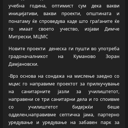
учебна година, оптимист сум дека вакви
иницијативи, вакви проекти, општината и
понатаму ќе спроведува каде што граѓаните ќе
го имаат своето учество, изјави Димче
Митрески, МЦМС
Новите проекти денеска ги пушти во употреба
градоначалникот на Куманово Зоран
Дамјановски.
-Врз основа на сондажа на мислење заедно со
мцмс го направиме проектот за прилкучување
на санитарните јазли за училиштетот,
направени се три санитарни дела и го споивме
со училиштетот бидејжќи беше
одделен,направивме септичка јама, партерно
уредување и уредување на забавен парк за