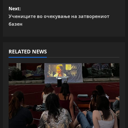
s
Next:
t
Учениците во очекување на затворениот
n
базен
a
v
RELATED NEWS
i
g
a
t
i
o