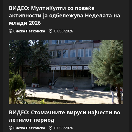
n
ВИДЕО: МултиКулти со повеќе
активности ја одбележува Неделата на
млади 2026
Снежа Петковска
07/08/2026
ВИДЕО: Стомачните вируси најчести во
летниот период
Снежа Петковска
07/08/2026