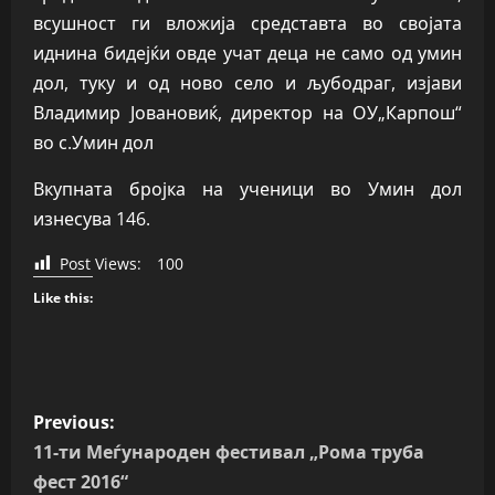
всушност ги вложија средставта во својата
иднина бидејќи овде учат деца не само од умин
дол, туку и од ново село и љубодраг, изјави
Владимир Јовановиќ, директор на ОУ„Карпош“
во с.Умин дол
Вкупната бројка на ученици во Умин дол
изнесува 146.
Post Views:
100
Like this:
P
Previous:
o
11-ти Меѓународен фестивал „Рома труба
фест 2016“