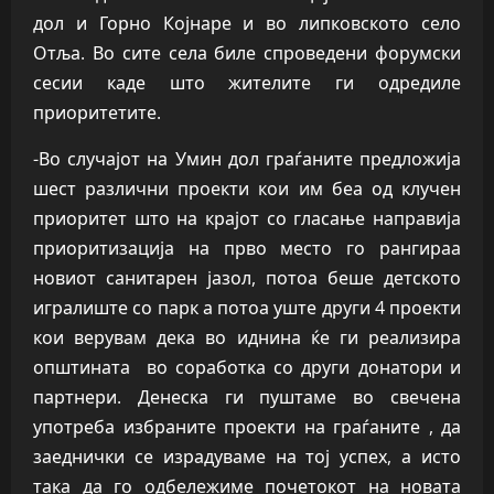
дол и Горно Којнаре и во липковското село
Отља. Во сите села биле спроведени форумски
сесии каде што жителите ги одредиле
приоритетите.
-Во случајот на Умин дол граѓаните предложија
шест различни проекти кои им беа од клучен
приоритет што на крајот со гласање направија
приоритизација на прво место го рангираа
новиот санитарен јазол, потоа беше детското
игралиште со парк а потоа уште други 4 проекти
кои верувам дека во иднина ќе ги реализира
општината во соработка со други донатори и
партнери. Денеска ги пуштаме во свечена
употреба избраните проекти на граѓаните , да
заеднички се израдуваме на тој успех, а исто
така да го одбележиме почетокот на новата