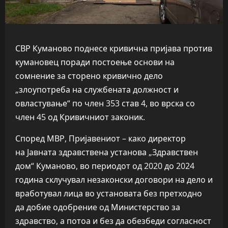
СВР Куманово поднесе кривична пријава против
кумановец поради постоење основи на
сомнение за сторено кривично дело
„злоупотреба на службената должност и
овластување“ по член 353 став 4, во врска со
член 45 од Кривичниот законик.
Според МВР, Пријавениот – како директор
на Јавната здравствена установа „Здравствен
дом“ Куманово, во периодот од 2020 до 2024
година склучувал незаконски договори на дело и
вработувал лица во установата без претходно
да добие одобрение од Министерство за
здравство, а потоа и без да обезбеди согласност