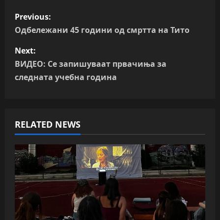
P
Previous:
o
Одбележани 45 години од смртта на Тито
s
Next:
ВИДЕО: Се запишуваат првачиња за
t
следната учебна година
n
a
RELATED NEWS
v
i
g
a
t