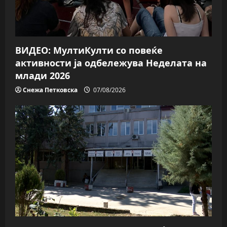
i
o
ВИДЕО: МултиКулти со повеќе
n
активности ја одбележува Неделата на
млади 2026
Снежа Петковска
07/08/2026