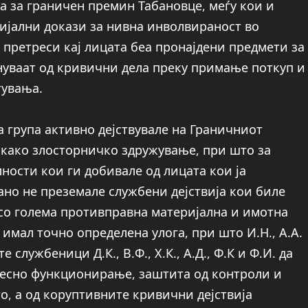
 за граничен премин Табановце, меѓу кои и
ијални докази за нивна инволвираност во
претреси кај лицата беа пронајдени предмети за
нуваат од кривични дела преку примање поткуп и
тувања.
 група активно дејствувале на Граничниот
 како злосторничко здружување, при што за
ности кои ги добивале од лицата кои ја
но не преземале службени дејствија кои биле
 со голема противправна материјална и имотна
 имал точно определена улога, при што И.Н., А.А.
 службеници Д.К., В.Ф., Х.К., А.Д., Ф.К и Ф.И. да
лесно функционирање, заштита од контроли и
, а од коруптивните кривични дејствија