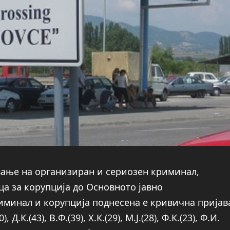
ивање на организиран и сериозен криминал,
а за корупција до Основното јавно
иминал и корупција поднесена е кривична пријав
 Д.К.(43), В.Ф.(39), Х.К.(29), М.Ј.(28), Ф.К.(23), Ф.И.