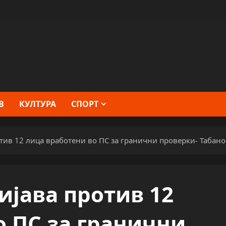
В
КУЛТУРА
СПОРТ
тив 12 лица вработени во ПС за гранични проверки- Табан
ијава против 12
о ПС за гранични