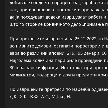
добивале соодветен процент од „заработката“ в
пак, при извршените претреси е пронајдена 
да ја поседуваат додека извршуваат работни
што го сториле кривичното дело „примање п
При претресите извршени на 25.12.2022 по На
во нивните домови, останати поростории и в
евра во различни апоени, 219.195 денари, 6
Најголема количина пари биле пронајдени при
30 швајцарски франци. Исто така, при претр
милиметри, подароци и други предмети кои 
По извршените претреси по Наредба од Јавен 
Д.К., Х.К., В.Ф., А.С., М.Ј. и Ј.Н..