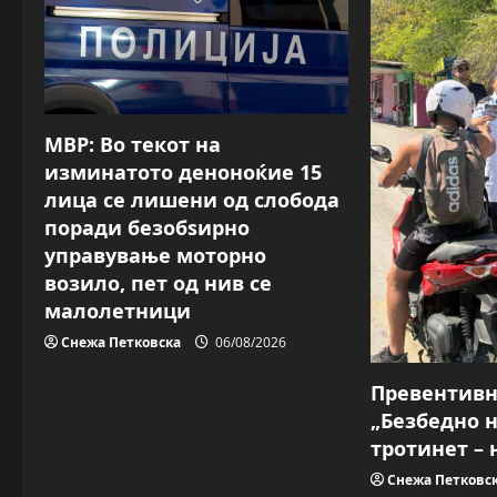
v
i
g
a
МВР: Во текот на
изминатото деноноќие 15
t
лица се лишени од слобода
поради безобѕирно
i
управување моторно
o
возило, пет од нив се
малолетници
n
Снежа Петковска
06/08/2026
Превентив
„Безбедно 
тротинет – 
Снежа Петковс