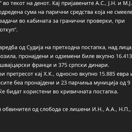
о текот на денот. Кај пријавените А.С., Ј.Н. и М.Ј.
одредена сума на парични средства која не смеел
 задачи во кабината за гранични проверки, при
откуп“.
редба од Судија на претходна постапка, над лица
озила, пронајдени и одземени биле вкупно 16.413
0 швајцарски франци и 375 српски динари.
 претресот кај Х.К., односно вкупно 15.885 евра 
есите беа пронајдени и 23 парчиња муниција од 9
ќе бидат користени во кривичната постапка.
обвинител од слобода се лишени И.Н., А.А., Н.П.,