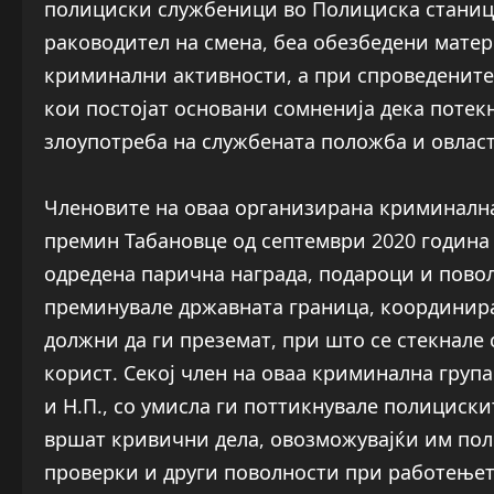
полициски службеници во Полициска станица
раководител на смена, беа обезбедени матер
криминални активности, а при спроведените 
кои постојат основани сомненија дека потек
злоупотреба на службената положба и овлас
Членовите на оваа организирана криминална
премин Табановце од септември 2020 година
одредена парична награда, подароци и повол
преминувале државната граница, координира
должни да ги преземат, при што се стекнале
корист. Секој член на оваа криминална група
и Н.П., со умисла ги поттикнувале полициските
вршат кривични дела, овозможувајќи им по
проверки и други поволности при работењето