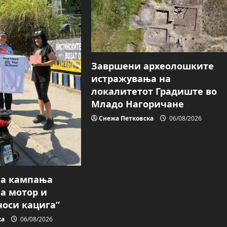
Завршени археолошките
истражувања на
локалитетот Градиште во
Младо Нагоричане
Снежа Петковска
06/08/2026
на кампања
на мотор и
носи кацига“
ка
06/08/2026