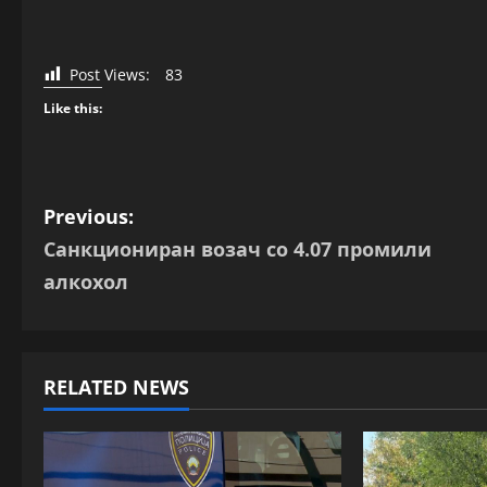
Post Views:
83
Like this:
P
Previous:
Санкциониран возач со 4.07 промили
o
алкохол
s
t
RELATED NEWS
n
a