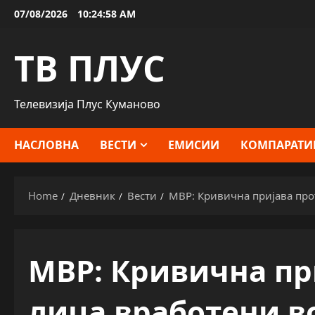
Skip
07/08/2026
10:25:00 AM
to
content
ТВ ПЛУС
Телевизија Плус Куманово
НАСЛОВНА
ВЕСТИ
ЕМИСИИ
КОМПАРАТИ
Home
Дневник
Вести
МВР: Кривична пријава про
МВР: Кривична пр
лица вработени в