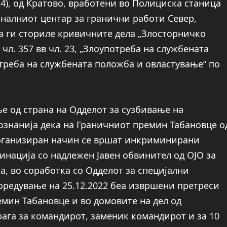
.С.(24), од Кратово, вработени во Полициска станица
налниот центар за гранични работи Север,
а ги сториле кривичните дела „Злосторничко
чл. 357 вв чл. 23, „Злоупотреба на службената
отреба на службената положба и овластување“ по
 од страна на Одделот за сузбивање на
ознанија дека на Граничниот премин Табановце о
организиран начин се вршат инкриминирани
инација со надлежен Јавен обвинител од ОЈО за
, во соработка со Одделот за специјални
оредување на 25.12.2022 беа извршени претреси
мин Табановце и во домовите на дел од
ага за командирот, заменик командирот и за 10