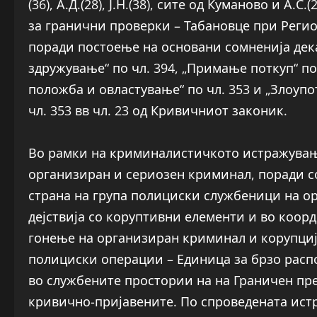
(36), А.Д.(28), Ј.Н.(38), сите од Куманово и А
за гранични проверки – Табановце при Регио
поради постоење на основани сомненија дек
здружување“ по чл. 394, „Примање поткуп“ по 
положба и овластување“ по чл. 353 и „Злоуп
чл. 353 вв чл. 23 од Кривичниот законик.
Во рамки на криминалистичкото истражување
организиран и сериозен криминал, поради с
страна на група полициски службеници на 
дејствија со коруптивни елементи и во коорд
гонење на организиран криминал и корупција
полициски операции – Единица за брзо расп
во службените простории на на Граничен пре
кривично-пријавените. По спроведената истр