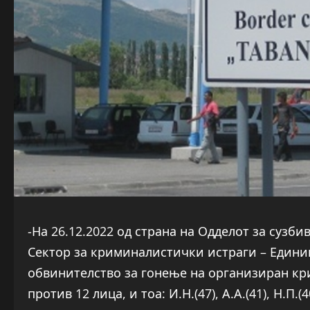
-На 26.12.2022 од страна на Одделот за сузб
Сектор за криминалистички истраги – Единиц
обвинителство за гонење на организиран кр
против 12 лица, и тоа: И.Н.(47), А.А.(41), Н.П.(40),