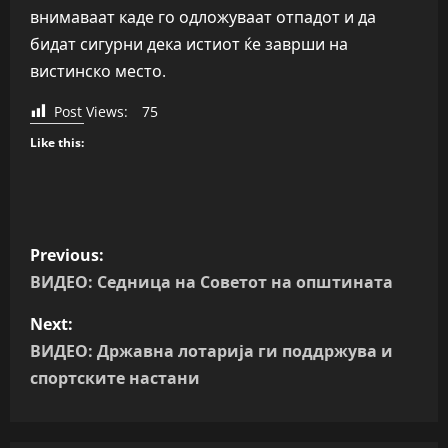
внимаваат каде го одложуваат отпадот и да
бидат сигурни дека истиот ќе заврши на
вистинско место.
Post Views:
75
Like this:
P
Previous:
o
ВИДЕО: Седница на Советот на општината
s
Next:
ВИДЕО: Државна лотарија ги поддржува и
t
спортските настани
n