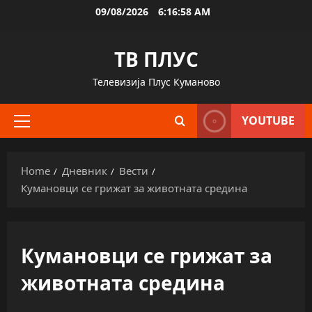
Skip
09/08/2026
6:16:58 AM
to
content
ТВ ПЛУС
Телевизија Плус Куманово
YOUTUBE
Primary
Menu
Home
Дневник
Вести
Кумановци се грижат за животната средина
Кумановци се грижат за
животната средина