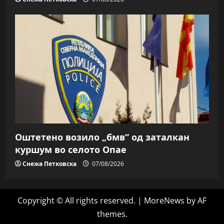
Оштетено возило „бмв“ од заталкан
куршум во селото Опае
Снежа Петковска
07/08/2026
Copyright © All rights reserved.
|
MoreNews
by AF
themes.