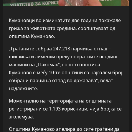
Кумановци во изминатите две години покажале
грижа за животната средина, соопштуваат од
општина Куманово.
„Граѓаните собраа 247.218 парчиња отпад –
шишиња и лименки преку повратните вендинг
машини на „Пакомак”, со што општина
Куманово е меѓу 10-те општини со најголем број
собрани парчиња отпад во државава“, велат
надлежните.
Моментално на територијата на општината
регистрирани се 1.193 корисници, чија бројка се
зголемува.
Општина Куманово апелира до сите граѓани да