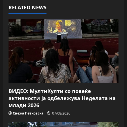
a
RELATED NEWS
v
i
g
a
t
i
o
ВИДЕО: МултиКулти со повеќе
n
активности ја одбележува Неделата на
млади 2026
Снежа Петковска
07/08/2026