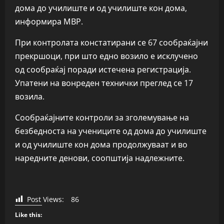
дома до училиште и од училиште кон дома,
информира МВР.
При контролата констатирани се 67 сообраќајни
прекршоци, при што едно возило е исклучено
од сообраќај поради истечена регистрација.
Упатени на вонреден технички преглед се 17
возила.
Сообраќајните контроли за зголемување на
безбедноста на учениците од дома до училиште
и од училиште кон дома продолжуваат и во
наредните денови, соопштија надлежните.
Post Views:
86
Like this: