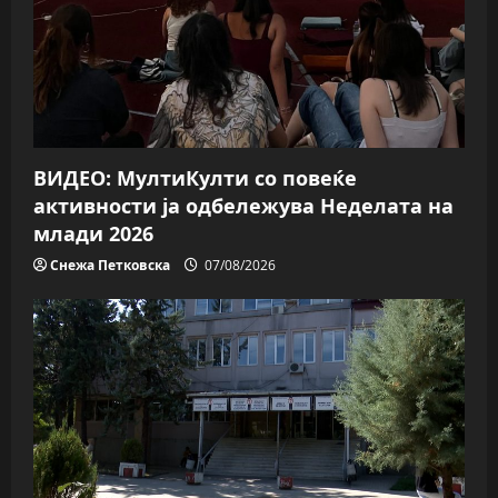
a
t
i
o
ВИДЕО: МултиКулти со повеќе
n
активности ја одбележува Неделата на
млади 2026
Снежа Петковска
07/08/2026