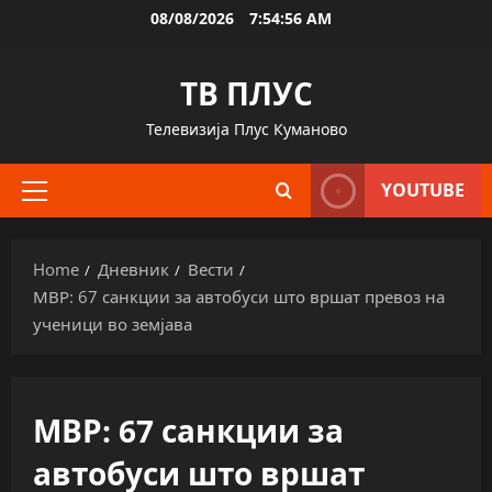
Skip
08/08/2026
7:54:56 AM
to
content
ТВ ПЛУС
Телевизија Плус Куманово
YOUTUBE
Primary
Menu
Home
Дневник
Вести
МВР: 67 санкции за автобуси што вршат превоз на
ученици во земјава
МВР: 67 санкции за
автобуси што вршат