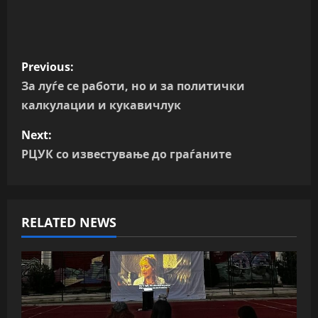
P
Previous:
o
За луѓе се работи, но и за политички
калкулации и кукавичлук
s
Next:
t
РЦУК со известување до граѓаните
n
a
RELATED NEWS
v
i
g