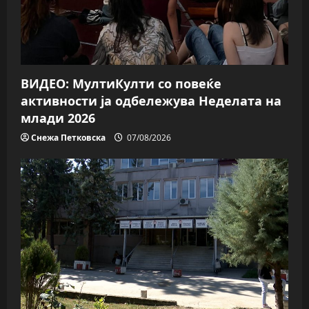
i
o
n
ВИДЕО: МултиКулти со повеќе
активности ја одбележува Неделата на
млади 2026
Снежа Петковска
07/08/2026