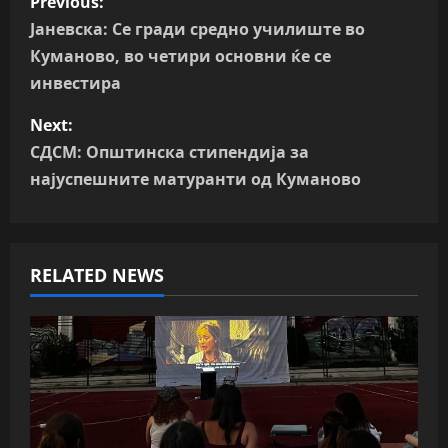
Previous:
o
Јаневска: Се гради средно училиште во
Куманово, во четири основни ќе се
s
инвестира
t
Next:
n
СДСМ: Општинска стипендија за
најуспешните матуранти од Куманово
a
v
RELATED NEWS
i
g
a
t