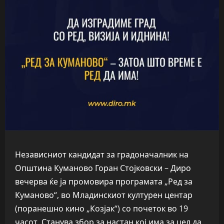
Независниот кандидат за градоначалник на
Општина Куманово Горан Стојковски – Диро
вечерва ќе ја промовира програмата „Ред за
Куманово“, во Младинскиот културен центар
(поранешно кино „Козјак“) со почеток во 19
часот. Станува збор за настан кој има за цел да