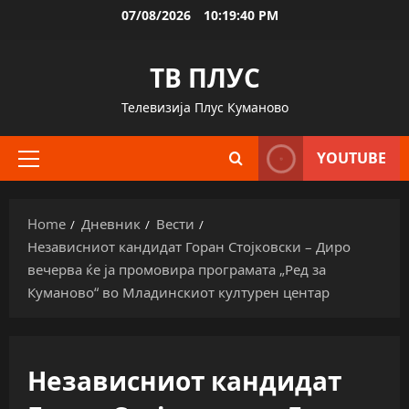
Skip
07/08/2026
10:19:41 PM
to
content
ТВ ПЛУС
Телевизија Плус Куманово
YOUTUBE
Primary
Menu
Home
Дневник
Вести
Независниот кандидат Горан Стојковски – Диро
вечерва ќе ја промовира програмата „Ред за
Куманово“ во Младинскиот културен центар
Независниот кандидат