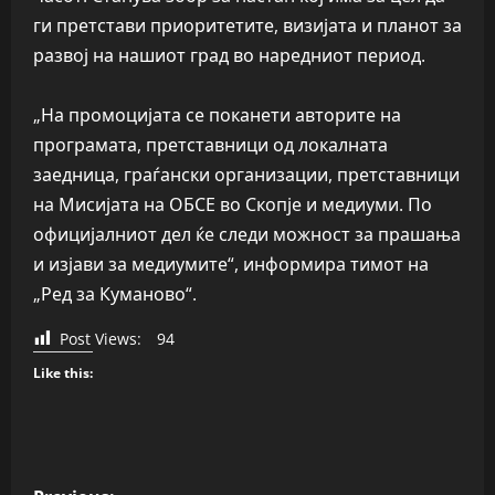
ги претстави приоритетите, визијата и планот за
развој на нашиот град во наредниот период.
„На промоцијата се поканети авторите на
програмата, претставници од локалната
заедница, граѓански организации, претставници
на Мисијата на ОБСЕ во Скопје и медиуми. По
официјалниот дел ќе следи можност за прашања
и изјави за медиумите“, информира тимот на
„Ред за Куманово“.
Post Views:
94
Like this:
P