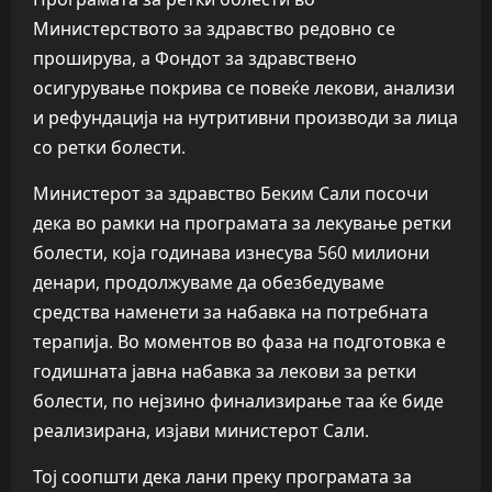
Министерството за здравство редовно се
проширува, а Фондот за здравствено
осигурување покрива се повеќе лекови, анализи
и рефундација на нутритивни производи за лица
со ретки болести.
Министерот за здравство Беким Сали посочи
дека во рамки на програмата за лекување ретки
болести, која годинава изнесува 560 милиони
денари, продолжуваме да обезбедуваме
средства наменети за набавка на потребната
терапија. Во моментов во фаза на подготовка е
годишната јавна набавка за лекови за ретки
болести, по нејзино финализирање таа ќе биде
реализирана, изјави министерот Сали.
Тој соопшти дека лани преку програмата за