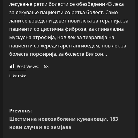
лекување ретки болести се обезбедени 43 лека
за лекување пациенти со ретка болест. Само
лани се воведени девет нови лека за терапија, за
пациенти со цистична фиброза, за спиналална
мускулна атрофија, нов лек за теарапија на
пациенти со хередитарен ангиоедем, нов лек за
болеста порфирија, за болеста Вилсон…
Post Views:
68
Like this:
P
Previous:
o
Шестмина новозаболени кумановци, 183
нови случаи во земјава
s