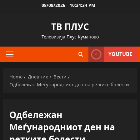
Skip
08/08/2026
10:34:35 PM
to
content
ТВ ПЛУС
Телевизија Плус Куманово
YOUTUBE
Primary
Menu
Home
Дневник
Вести
Одбележан Меѓународниот ден на ретките болести
Одбележан
Меѓународниот ден на
ретките болести