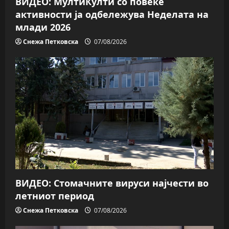
n
ВИДЕО: МултиКулти со повеќе
активности ја одбележува Неделата на
млади 2026
Снежа Петковска
07/08/2026
ВИДЕО: Стомачните вируси најчести во
летниот период
Снежа Петковска
07/08/2026