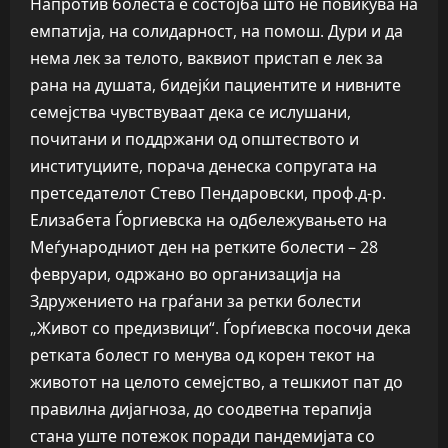
Напротив болеста е состојба што не повикува на
емпатија, на солидарност, на помош. Дури и да
нема лек за телото, ваквиот пристап е лек за
рана на душата, бидејќи пациентите и нивните
семејства чувствуваат дека се ислушани,
почитани и поддржани од општеството и
институциите, порача денеска сопругата на
претседателот Стево Пендаровски, проф.д-р.
Елизабета Ѓоргиевска на одбележувањето на
Меѓународниот ден на ретките болести – 28
февруари, одржано во организација на
Здружението на граѓани за ретки болести
„Живот со предизвици“. Ѓорѓиевска посочи дека
ретката болест го менува од корен текот на
животот на целото семејство, а тешкиот пат до
правилна дијагноза, до соодветна терапија
стана уште потежок поради пандемијата со