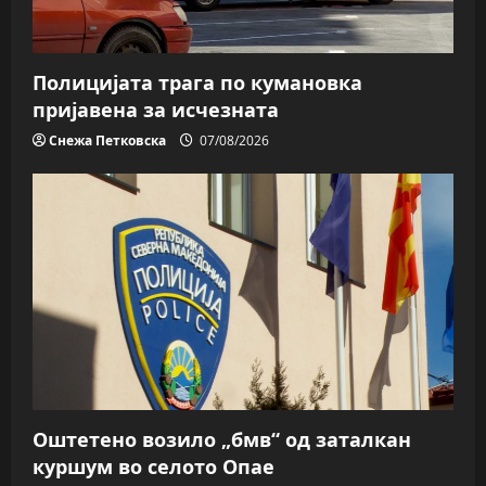
Полицијата трага пo кумановка
пријавена за исчезната
Снежа Петковска
07/08/2026
Оштетено возило „бмв“ од заталкан
куршум во селото Опае