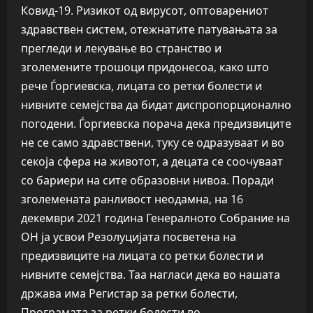
Ковид-19. Ризикот од вирусот, оптоварениот
здравствен систем, отежнатите патувањата за
прегледи и лекување во странство и
зголемените трошоци придонесоа, како што
рече Ѓоргиевска, лицата со ретки болести и
нивните семејства да бидат диспропорционално
погодени. Ѓоргиевска порача дека предизвиците
не се само здравствени, туку се одразуваат и во
секоја сфера на животот, а децата се соочуваат
со бариери на сите образовни нивоа. Поради
зголемената ранливост неодамна, на 16
декември 2021 година Генералното Собрание на
ОН ја усвои Резолуцијата посветена на
предизвиците на лицата со ретки болести и
нивните семејства. Таа нагласи дека во нашата
држава има Регистар за ретки болести,
Програмата за ретки болести во