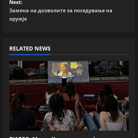
Next:
t
Замена на дозволите за поседување на
n
оружје
a
v
RELATED NEWS
i
g
a
t
i
o