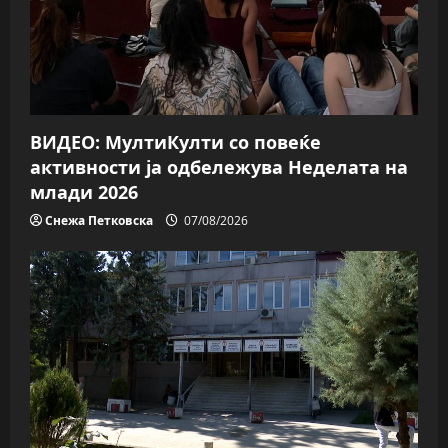
i
o
n
ВИДЕО: МултиКулти со повеќе
активности ја одбележува Неделата на
млади 2026
Снежа Петковска
07/08/2026