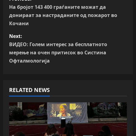
o
На бројот 143 400 граѓаните можат да
донираат за настраданите од пожарот во
s
Кочани
t
Next:
n
ВИДЕО: Голем интерес за бесплатното
мерење на очен притисок во Систина
a
Офталмологија
v
i
RELATED NEWS
g
a
t