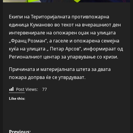
Екипи на Територијалната противпожарна
единица Куманово во текот на вчерашниот ден
интервенирале на опожарен оџак на улицата
„Франц Розман“, а гаселе и опожарена семејна
куќа на улицата „ Петар Арсов“, информираат од
Регионалниот центар за упарвување со кризи.
Причината и материјалната штета за двата
пожара допрва ќе се утврдуваат.
Post Views:
77
Like this:
P
Previous: