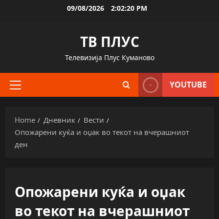
Skip
09/08/2026
2:02:21 PM
to
content
ТВ ПЛУС
Телевизија Плус Куманово
YOUTUBE
Primary
Menu
Home
Дневник
Вести
Опожарени куќа и оџак во текот на вчерашниот
ден
Опожарени куќа и оџак
во текот на вчерашниот