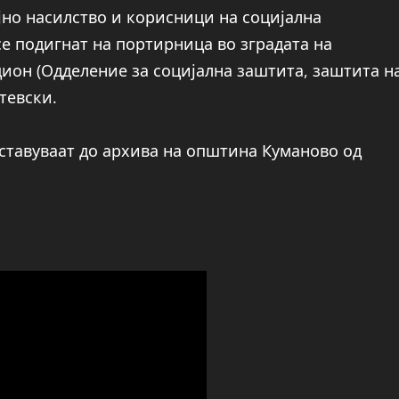
јно насилство и корисници на социјална
се подигнат на портирница во зградата на
дион (Одделение за социјална заштита, заштита н
тевски.
ставуваат до архива на општина Куманово од