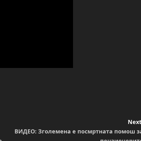
Next
ВИДЕО: Зголемена е посмртната помош з
е
пензионерит