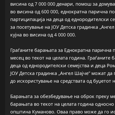
висина од 7 000 000 денари, помош за домув
во висина од 600 000, еднократна парична п
партиципација на деца од еднородителски сем
за посетување на ЈОУ Детска градинка „Ангел
кујна во висина од 4 000 000.
Граѓаните барањата за Еднократна парична п
месец во текот на целата година. Граѓаните
деца од еднородителски семејства и деца Ром
ЈОУ Детска градинка „Ангел Шајче“ можат да 
до искористување на средствата од буџетот 
Барањата за обезбедување на оброк преку м
барањата во текот на целата година односно
општина Куманово. Оваа право може да го и