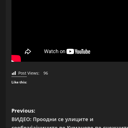
Post Views:
96
Like this:
P
Previous:
ВИДЕО: Проодни се улиците и
o
сообраќајниците во Куманово по снежнит