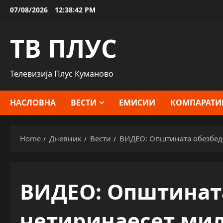
Skip
07/08/2026
12:38:43 PM
to
content
ТВ ПЛУС
Телевизија Плус Куманово
НАСЛОВНА
ВЕСТИ
ЕМИСИИ
КОМПАРАТИ
Home
Дневник
Вести
ВИДЕО: Општината обезбеди
ВИДЕО: Општинат
четиринаесет мил