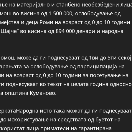
ање на материјално и станбено необезбедени лиц
омош во висина од 1 500 000, ослободување од
ејства и деца Роми на возраст од 0 до 10 години
 Шајче“ во висина од 894 000 денари и народна
омош може да ги поднесуваат од 1ви до 5ти секој
 барањата за ослободување од партиципација на
и на возраст од 0 до 10 години за посетување на
ги поднесуваат во текот на целата година односно
на општина Куманово.
еркатаНародна исто така можат да ги поднесуваат
 до искористување на средствата од буетот на
скористат лица приматели на гарантирана