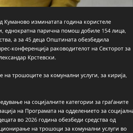
од Куманово изминатата година користеле
и, еднократна парична помош добиле 154 лица,
јства, а за 45 деца Општината обезбедила
прес-конференција раководителот на Секторот за
Александар Крстевски.
е на трошоците за комунални услуги, за кирија,
редување на социјалните категории за граѓаните
ација на Програмата на одделението за социјалн
децата во 2026 година обезбеди средства од
нционирање на трошоци за комунални услуги во