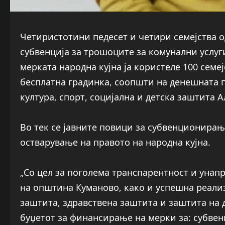
Четиристотини педесет и четири семејства 
субвенција за трошоците за комунални услуг
мерката народна кујна ја користеле 100 семе
бесплатна градинка, соопшти на денешната 
култура, спорт, социјална и детска заштита 
Во тек се јавните повици за субвенционирањ
остварување на правото на народна кујна.
„Со цел за поголема транспарентност и унап
на општина Куманово, како и успешна реализ
заштита, здравствена заштита и заштита на 
буџетот за финансирање на мерки за: субве