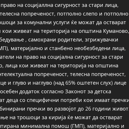
раво на социјаллна сигурност за стари лица,
 телесна попреченост, потполно слепо и потполно
ошоци за комунални услуги ќе можат да остварат
и кои живеат на територија на општина Куманово
збедување , самохрани родители, згрижувачки
П), материјално и станбено необезбедени лица,
атели на право на социјална сигурност за стари
о, лица кои живеат на територија на општина
телектуална попреченост, телесна попреченост,
це и глуво и наглуво (над 65% оштетен слух) лице
осебен додаток согласно Законот за детска
аат деца со специфични потреби кои имаат пречк
бинирани пречки во развојот до 26 години живот
ање на трошоци за кирија ќе можат да остварат
антирана минимална помош (ГМП), материјално и