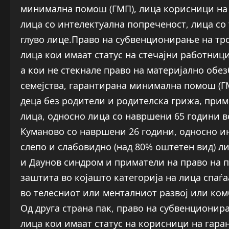
минимална помош (ГМП), лица корисници на п
лица со интелектуална попреченост, лица со
глуво лице.Право на субвенционирање на тр
лица кои имаат статус на стечајни работниц
а кои не стекнале право на материјално обе
семејства, гарантирана минимална помош (ГМ
деца без родители и родителска грижа, прим
лица, односно лица со навршени 65 години в
Куманово со навршени 26 години, односно ин
слепо и слабовидно (над 80% оштетен вид) ли
и Даунов синдром и приматели на право на п
заштита во којашто категорија на лица спаѓ
во телесниот или менталниот развој или ком
Од друга страна пак, право на субвенционир
лица кои имаат статус на корисници на гар