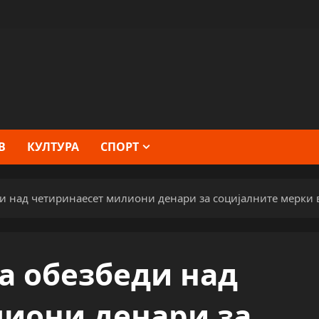
В
КУЛТУРА
СПОРТ
 над четиринаесет милиони денари за социјалните мерки 
а обезбеди над
иони денари за