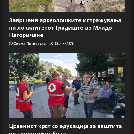
Завршени археолошките истражувања
на локалитетот Градиште во Младо
Нагоричане
Снежа Петковска
06/08/2026
Црвениот крст со едукација за заштита
од топлотниот бран