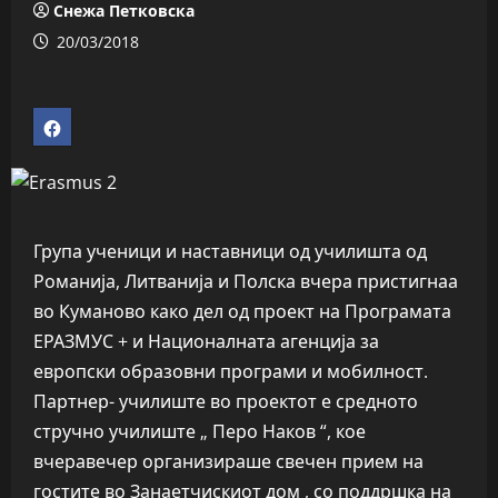
Снежа Петковска
20/03/2018
Група ученици и наставници од училишта од
Романија, Литванија и Полска вчера пристигнаа
во Куманово како дел од проект на Програмата
ЕРАЗМУС + и Националната агенција за
европски образовни програми и мобилност.
Партнер- училиште во проектот е средното
стручно училиште „ Перо Наков “, кое
вчеравечер организираше свечен прием на
гостите во Занаетчискиот дом , со поддршка на