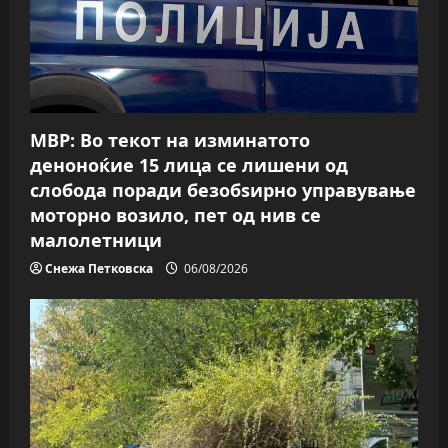
a
t
i
o
МВР: Во текот на изминатото
n
деноноќие 15 лица се лишени од
слобода поради безобѕирно управување
моторно возило, пет од нив се
малолетници
Снежа Петковска
06/08/2026