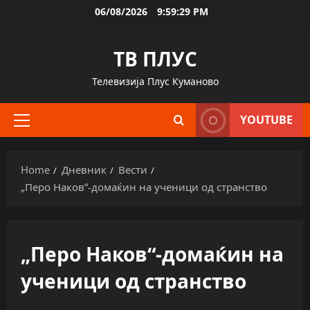
Skip
06/08/2026
9:59:30 PM
to
content
ТВ ПЛУС
Телевизија Плус Куманово
YOUTUBE
Primary
Menu
Home
Дневник
Вести
„Перо Наков“-домаќин на ученици од странство
„Перо Наков“-домаќин на
ученици од странство