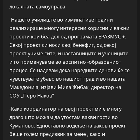
локалната самоуправа.
-Нашето училиште во изминативе години
реализираше многу интересни корисни и важни
проекти кои беа дел од програмата ЕРАЗМУС +.
Секој проект си носи свој бенефит, од секој
проект учиме сите, и наставниците и учениците
и го применуваме во воспитно -образовниот
процес. Се надевам дека наредните денови ќе се
чувствувате убаво во нашиот град и во нашата
Македонија, изјави Мила Жибак, директор на
СОУ „Перо Наков“
-Како координатор на овој проект ми е многу
драго што можам да угостам вакви гости во
Куманово. Едноставно водење на ваков проект
беше голем предизвик за мене , како и