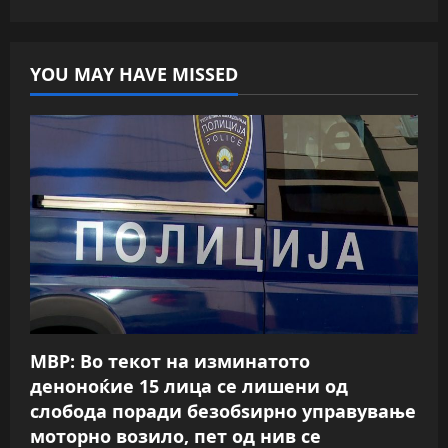
YOU MAY HAVE MISSED
МВР: Во текот на изминатото
деноноќие 15 лица се лишени од
слобода поради безобѕирно управување
моторно возило, пет од нив се