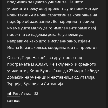
предизвик за целото училиште. Нашето
училиште преку овој проект научи нови методи,
нови техники и нови стратегии за креирање на
подобро образование . Во наредниот период
имаме уште малку да го имплементираме овој
проект и се надевам дека ќе успееме да
направиме како што е испланирано, изјави
Ивана Близнаковска, координатор на проектот
Освен „Перо Наков“ , во друг проект од
програмата ЕРАЗМУС + е вклучено и средното
училиште „ Киро Бурназ“ кое до 23 март ќе биде
домаќин на ученици и наставници од Италија,
Турција, Бугарија и Литванија.
Post Views:
82
Like this: