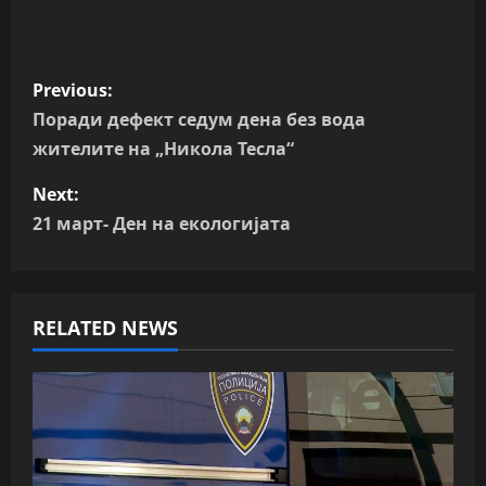
P
Previous:
o
Поради дефект седум дена без вода
жителите на „Никола Тесла“
s
Next:
t
21 март- Ден на екологијата
n
a
RELATED NEWS
v
i
g