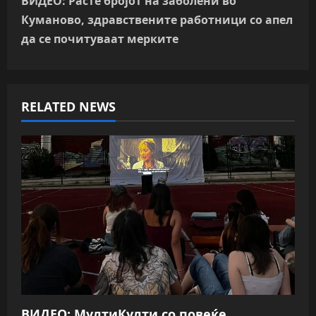
ВИДЕО: Расте бројот на заболени во
t
Куманово, здравствените работници со апел
n
да се почитуваат мерките
a
v
RELATED NEWS
i
g
a
t
i
o
n
ВИДЕО: МултиКулти со повеќе