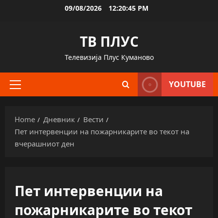
Skip
09/08/2026
12:20:46 PM
to
content
ТВ ПЛУС
Телевизија Плус Куманово
YOUTUBE
Primary
Menu
Home
Дневник
Вести
Пет интервенции на пожарникарите во текот на
вчерашниот ден
Пет интервенции на
пожарникарите во текот