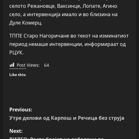
селото Режановце, Ваксинце, Лопате, Агино
село, а интервенција имало и во близина на
Дуле Комерц.
ТППЕ Старо Нагоричане во текот на изминатиот
период немаше интервенции, информираат од
РЦУК.
Post Views:
64
Like this:
P
Previous:
o
Утре делови од Карпош и Речица без струја
s
Next: