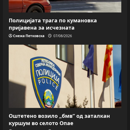
Полицијата трага пo кумановка
пријавена за исчезната
Снежа Петковска
07/08/2026
Оштетено возило „бмв“ од заталкан
куршум во селото Опае