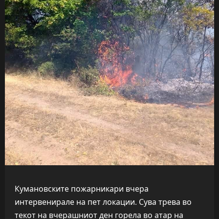
Кумановските пожарникари вчера
интервенирале на пет локации. Сува трева во
текот на вчерашниот ден горела во атар на