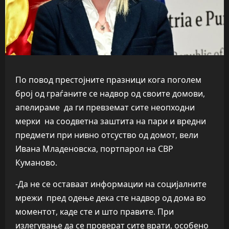
По повод престојните празници кога поголем
број од граѓаните се надвор од своите домови,
апелираме да ги превземат сите неопходни
мерки на соодветна заштита на пари и вредни
предмети при нивно отсуство од домот, вели
Ивана Младеновска, портпарол на СВР
Куманово.
-Да не се оставаат информации на социјалните
мрежи пред одење дека сте надвор од дома во
моментот, каде сте и што правите. При
излегување да се проверат сите врати, особено