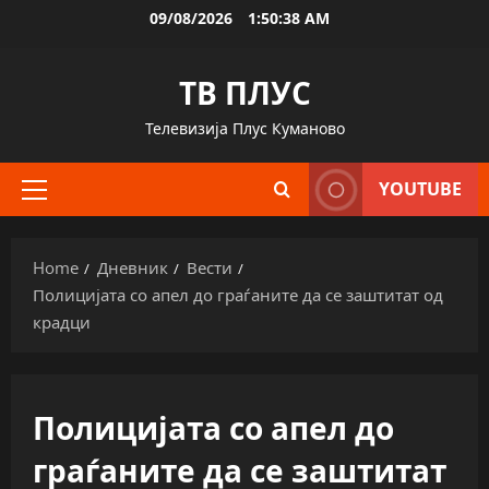
Skip
09/08/2026
1:50:39 AM
to
content
ТВ ПЛУС
Телевизија Плус Куманово
YOUTUBE
Primary
Menu
Home
Дневник
Вести
Полицијата со апел до граѓаните да се заштитат од
крадци
Полицијата со апел до
граѓаните да се заштитат