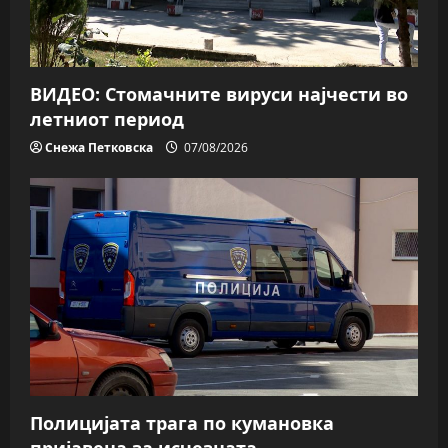
ВИДЕО: Стомачните вируси најчести во
летниот период
Снежа Петковска
07/08/2026
Полицијата трага пo кумановка