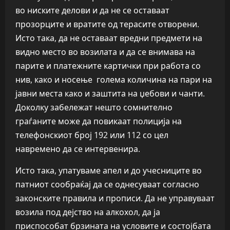
во ниските делови и да не се оставаат
прозорците и вратите од терасите отворени.
Исто така, да не оставаат вредни предмети на
видно место во возилата и да се внимава на
парите и платежните картички при работа со
нив, како и носење голема количина на пари на
јавни места како и заштита на џебови и чанти.
Доколку забележат нешто сомнително
граѓаните може да повикаат полиција на
телефонскиот број 192 или 112 со цел
навремено да се интервенира.
Исто така, упатуваме апел и до учесниците во
патниот сообраќај да се однесуваат согласно
законските правила и прописи. Да не управуваат
возила под дејство на алкохол, да ја
приспособат брзината на условите и состојбата