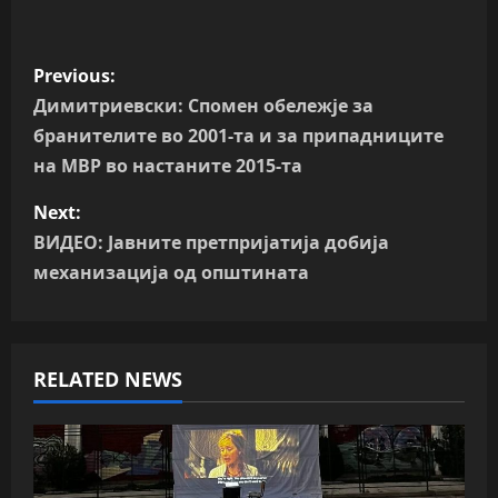
P
Previous:
o
Димитриевски: Спомен обележје за
бранителите во 2001-та и за припадниците
s
на МВР во настаните 2015-та
t
Next:
n
ВИДЕО: Јавните претпријатија добија
механизација од општината
a
v
RELATED NEWS
i
g
a