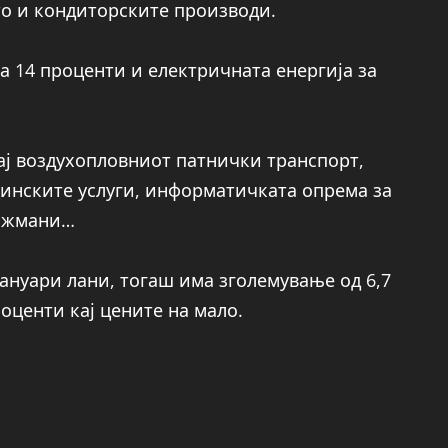
то и кондиторските производи.
а 14 проценти и електричната енергија за
ј воздухопловниот патнички транспорт,
инските услуги, информатичката опрема за
анжмани…
јануари лани, тогаш има зголемување од 6,7
роценти кај цените на мало.