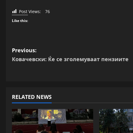
Post Views:
76
Like this:
P
Previous:
Ковачевски: Ќе се зголемуваат пензиите
o
s
t
RELATED NEWS
n
a
v