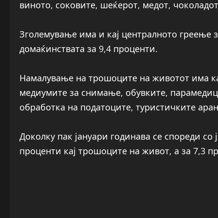
виното, соковите, шеќерот, медот, чоколадо
Зголемување има и кај централното греење з
домаќинствата за 9,4 проценти.
Намалување на трошоците на животот има ка
медиумите за снимање, обувките, парамедиц
обработка на податоците, туристичките ар
Доколку пак јануари годинава се спореди со 
проценти кај трошоците на живот, а за 7,3 п