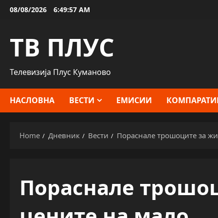
Skip
08/08/2026
6:49:57 AM
to
content
ТВ ПЛУС
Телевизија Плус Куманово
НАСЛОВНА
ВЕСТИ
ЕМИСИИ
КОМПАРАТИ
Home
Дневник
Вести
Пораснале трошоците за жи
Пораснале трошоц
цените на мало