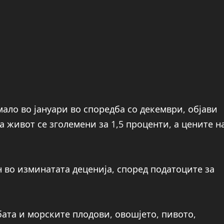
ало во јануари во споредба со декември, објави
 живот се зголемени за 1,5 проценти, а цените н
н во изминатата деценија, според податоците за
бата и морските плодови, овошјето, пивото,