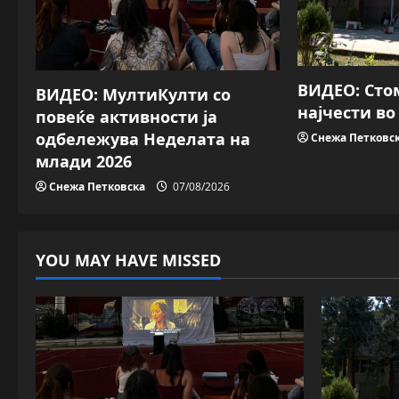
i
g
a
ВИДЕО: Сто
ВИДЕО: МултиКулти со
најчести в
повеќе активности ја
t
одбележува Неделата на
Снежа Петковс
i
млади 2026
Снежа Петковска
07/08/2026
o
n
YOU MAY HAVE MISSED