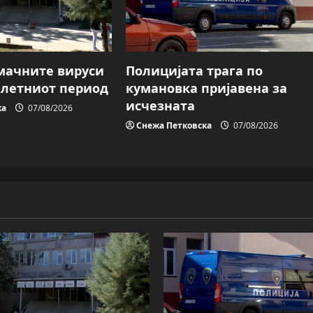
мачните вируси
Полицијата трага пo
о летниот период
кумановка пријавена за
исчезната
ка
07/08/2026
Снежа Петковска
07/08/2026