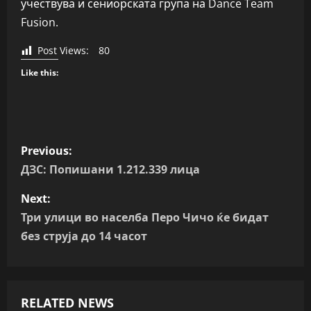
учествува и сениорската група на Dance Team
Fusion.
Post Views:
80
Like this:
P
Previous:
o
ДЗС: Попишани 1.212.339 лица
s
Next:
Три улици во населба Перо Чичо ќе бидат
t
без струја до 14 часот
n
a
RELATED NEWS