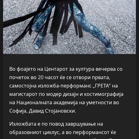
Во фоајето на Центарот за култура вечерва со
почеток во 20 часот ќе се отвори првата,
самостојна изложба-перформанс „ГРЕТА“ на
магистарот по модер дизајн и костимографија
на Националната академија на уметности во
Софија, Давид Стојановски.
Изложбата е по повод завршување на
образовниот циклус, а во перформансот ќе