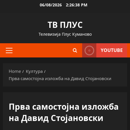
Skip
06/08/2026
2:26:39 PM
to
content
ТВ ПЛУС
Телевизија Плус Куманово
YOUTUBE
Primary
Menu
Home
Култура
Прва самостојна изложба на Давид Стојановски
Прва самостојна изложба
на Давид Стојановски