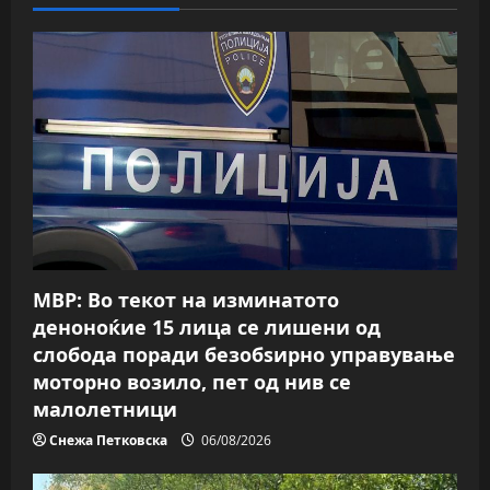
v
i
g
a
t
i
o
МВР: Во текот на изминатото
n
деноноќие 15 лица се лишени од
слобода поради безобѕирно управување
моторно возило, пет од нив се
малолетници
Снежа Петковска
06/08/2026