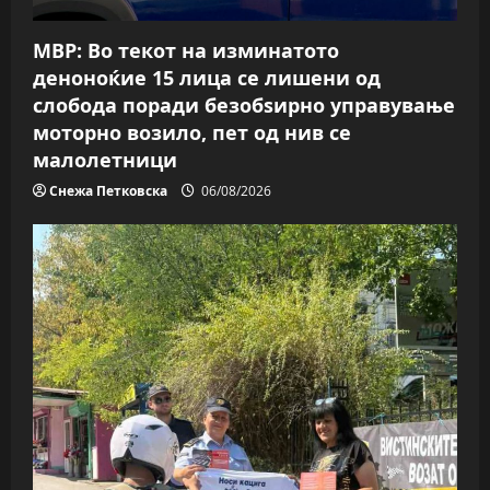
МВР: Во текот на изминатото
деноноќие 15 лица се лишени од
слобода поради безобѕирно управување
моторно возило, пет од нив се
малолетници
Снежа Петковска
06/08/2026