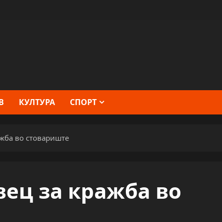
В
КУЛТУРА
СПОРТ
жба во стовариште
ец за кражба во