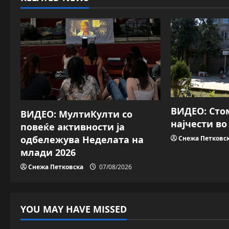
n
a
v
i
g
a
ВИДЕО: Сто
ВИДЕО: МултиКулти со
најчести в
повеќе активности ја
t
одбележува Неделата на
Снежа Петковс
i
млади 2026
Снежа Петковска
07/08/2026
o
n
YOU MAY HAVE MISSED