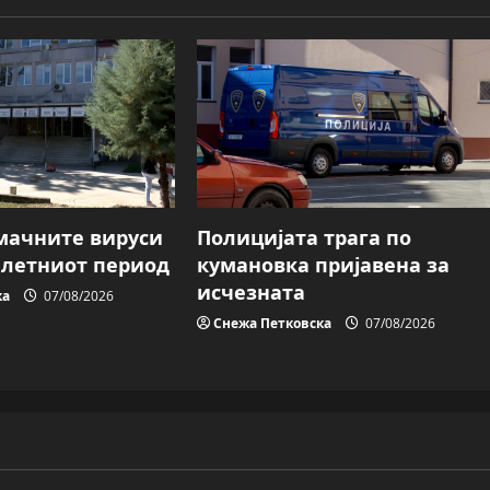
мачните вируси
Полицијата трага пo
о летниот период
кумановка пријавена за
исчезната
ка
07/08/2026
Снежа Петковска
07/08/2026