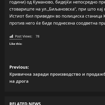
години) од Куманово, бидејќи непосредно п
стовариште на ул.„Биљановска“, при што кај
Истиот бил приведен во полициска станица 
против него ќе биде поднесена соодветна пр
Post Views:
78
Like this:
P
Previous:
Кривична заради производство и продаж
o
на дрога
s
t
RELATED NEWS