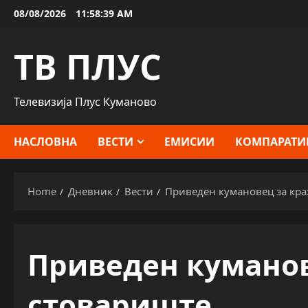
Skip
08/08/2026
11:58:40 AM
to
content
ТВ ПЛУС
Телевизија Плус Куманово
НАСЛОВНА
ВЕСТИ
ЕМИСИИ
КОМПАРАТИ
Home
Дневник
Вести
Приведен кумановец за кра
Приведен куманов
стовариште