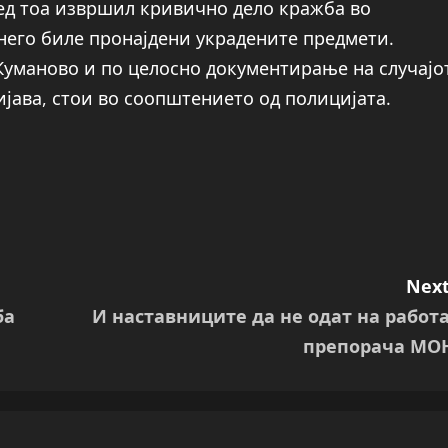
ред тоа извршил кривично дело кражба во
 него биле пронајдени украдените предмети.
Куманово и по целосно документирање на случајо
ијава, стои во соопштението од полицијата.
Next
ба
И наставниците да не одат на работа
препорача МО