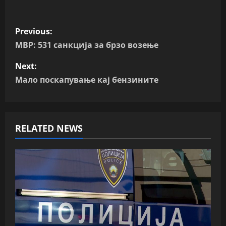
P
Previous:
o
МВР: 531 санкција за брзо возење
s
Next:
Мало поскапување кај бензините
t
n
RELATED NEWS
a
v
i
g
a