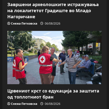
Завршени археолошките истражувања
на локалитетот Градиште во Младо
Нагоричане
Снежа Петковска
06/08/2026
Црвениот крст со едукација за заштита
од топлотниот бран
Снежа Петковска
06/08/2026