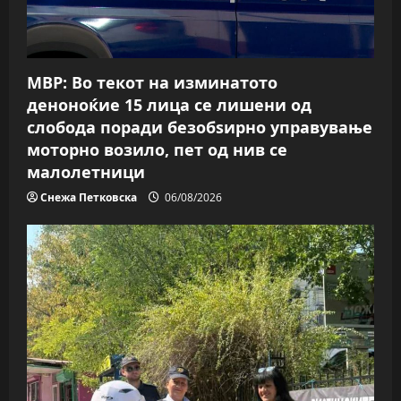
t
i
МВР: Во текот на изминатото
o
деноноќие 15 лица се лишени од
слобода поради безобѕирно управување
n
моторно возило, пет од нив се
малолетници
Снежа Петковска
06/08/2026