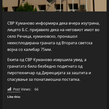
СВР Куманово информира дека вчера изутрина,
лицето Б.С. пријавило дека на неговиот имот во
село Речица, кумановско, пронашол
неексплодирана граната од Втората светска
војна со калибар 75мм.
Екипа од СВР Куманово извршила увид, а
гранатaтa билa безбедно подигнатa од
пиротехничар од Дирекцијата за заштита и
спасување за понатамошна постапка.
Post Views:
66
Like this: