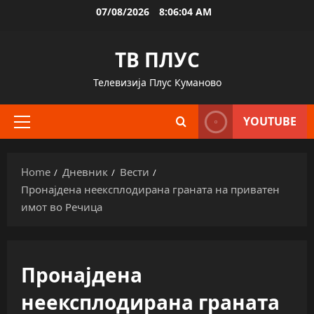
Skip
07/08/2026
8:06:05 AM
to
content
ТВ ПЛУС
Телевизија Плус Куманово
YOUTUBE
Primary
Menu
Home
Дневник
Вести
Пронајдена неексплодирана граната на приватен
имот во Речица
Пронајдена
неексплодирана граната