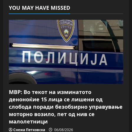
YOU MAY HAVE MISSED
МВР: Во текот на изминатото
деноноќие 15 лица се лишени од
слобода поради безобѕирно управување
моторно возило, пет од нив се
малолетници
Снежа Петковска
06/08/2026