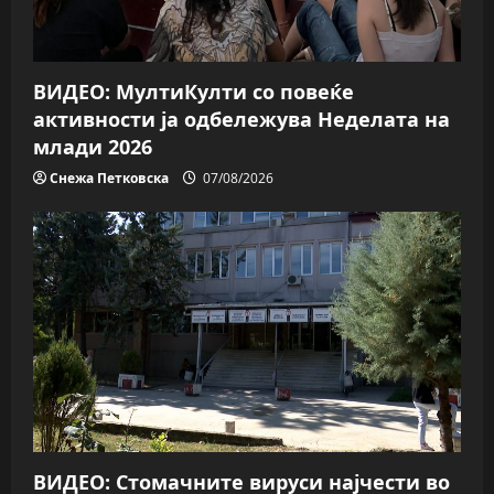
o
n
ВИДЕО: МултиКулти со повеќе
активности ја одбележува Неделата на
млади 2026
Снежа Петковска
07/08/2026
ВИДЕО: Стомачните вируси најчести во