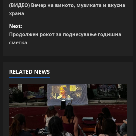
o
(ВИДЕО) Вечер на виното, музиката и вкусна
храна
s
Next:
t
Продолжен рокот за поднесување годишна
n
сметка
a
v
RELATED NEWS
i
g
a
t
i