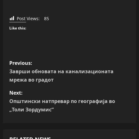
Post Views:
85
Like this:
P
Previous:
o
Заврши обновата на канализационата
мрежа во градот
s
Next:
t
Општински натпревар по географија во
n
„Толи Зордумис“
a
v