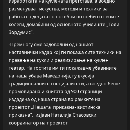
изработката на куклената претстава, а воедно
разменуваа искуства, методи и техники за
работа со децата со посебни потреби со своите
колеги, домаќини од основното училиште „Толи
Зордумис“.
-Премногу сме задоволни од нашиот
наставнички кадар кој ги покажа сите техники на
правење на кукли и реализирање на куклен
театар. На гостите им ги покажавме убавините
на наша убава Македонија, гу вкусија
традиционалните специјалитети, а воедно беше
промовирана и книгата од 900 страници
издадена од наша страна во рамките на
проектот „Нашата приказна- вистинска
приказна“, изјави Наталија Спасовски,
координатор на проектот