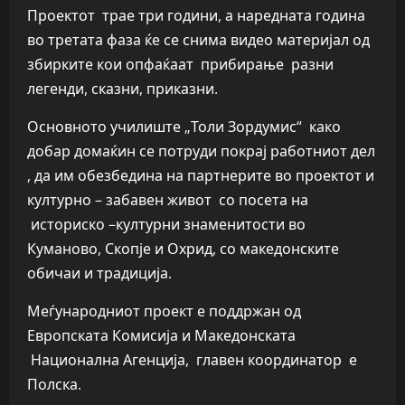
Проектот трае три години, а наредната година
во третата фаза ќе се снима видео материјал од
збирките кои опфаќаат прибирање разни
легенди, сказни, приказни.
Основното училиште „Толи Зордумис“ како
добар домаќин се потруди покрај работниот дел
, да им обезбедина на партнерите во проектот и
културно – забавен живот со посета на
историско –културни знаменитости во
Куманово, Скопје и Охрид, со македонските
обичаи и традиција.
Меѓународниот проект е поддржан од
Европската Комисија и Македонската
Национална Агенција, главен координатор е
Полска.