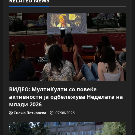
RELATED NEWS
i
g
a
t
i
o
n
ВИДЕО: МултиКулти со повеќе
активности ја одбележува Неделата на
млади 2026
Снежа Петковска
07/08/2026