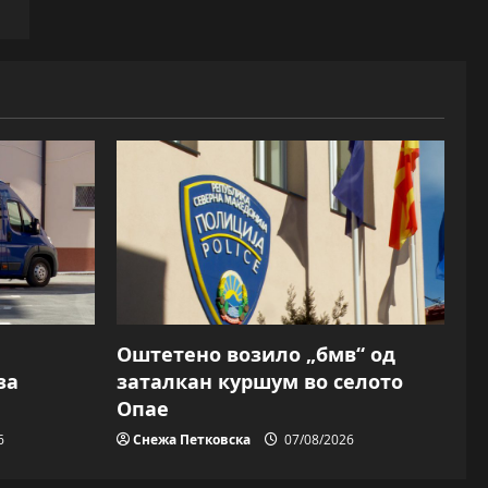
Оштетено возило „бмв“ од
за
заталкан куршум во селото
Опае
6
Снежа Петковска
07/08/2026