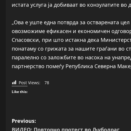
истата услуга ја добиваат во конзулатите во
„Ова е уште една потврда за остварената цел
овозможиме ефикасен и економичен одговор
Спасовски, при што истакна дека Министерс
понатаму со грижата за нашите граѓани во с
паралелно со заложбите во насока на унапр
партнерство помеѓу Република Северна Макед
Post Views:
78
Like this:
P
Previous:
ВИДЕО: Повторно протест во Љубодраг,