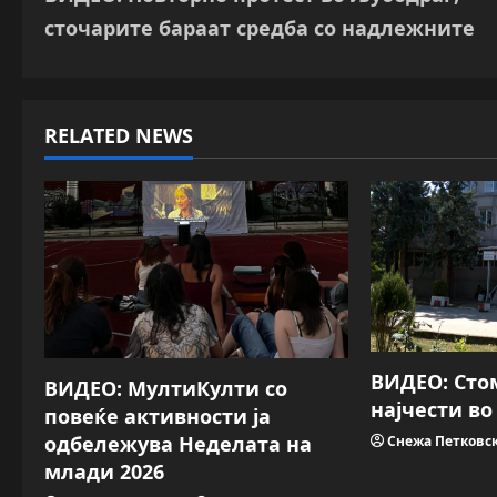
o
сточарите бараат средба со надлежните
s
t
RELATED NEWS
n
a
v
i
g
a
ВИДЕО: Сто
ВИДЕО: МултиКулти со
најчести в
повеќе активности ја
t
одбележува Неделата на
Снежа Петковс
i
млади 2026