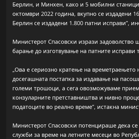
Берлин, и Минхен, како и 5 мобилни станици
октомври 2022 година, вкупно се издадени 16
Берлин се издадени 1.800 патни исправи”, 
Министерот Спасовски изрази задоволство ш
барање до изготвување на патните исправи тр
„Ова е сериозно кратење на времетраењето н
досегашната постапка за издавање на пасоши
големи трошоци, а сега овозможуваме прием
конзуларните претставништва и нивно проце
податоците во реално време”, истакна минис
Министерот Спасовски потенцираше дека се 
служби за време на летните месеци во Репуб