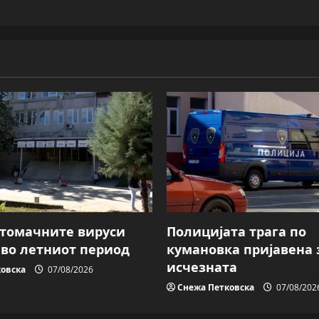
Стомачните вируси
Полицијата трага пo
 во летниот период
кумановка пријавена 
исчезната
овска
07/08/2026
Снежа Петковска
07/08/202