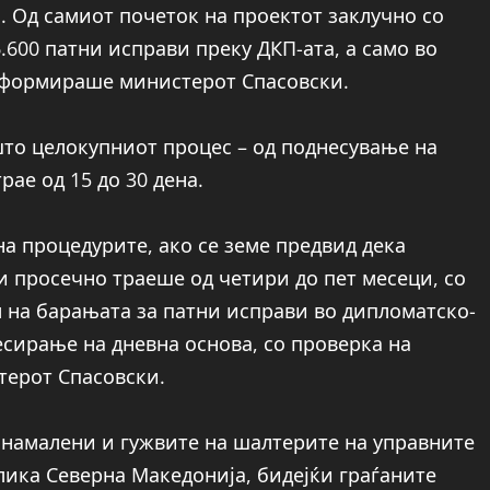
. Од самиот почеток на проектот заклучно со
.600 патни исправи преку ДКП-ата, а само во
информираше министерот Спасовски.
то целокупниот процес – од поднесување на
ае од 15 до 30 дена.
а процедурите, ако се земе предвид дека
 просечно траеше од четири до пет месеци, со
 на барањата за патни исправи во дипломатско-
сирање на дневна основа, со проверка на
терот Спасовски.
намалени и гужвите на шалтерите на управните
лика Северна Македонија, бидејќи граѓаните