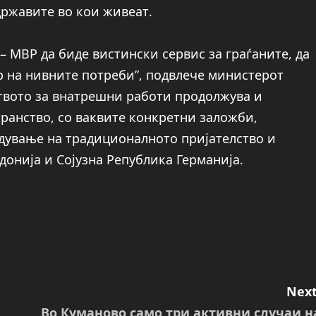
 државите во кои живеат.
 – МВР да биде вистински сервис за граѓаните, да
 на нивните потреби”, подвлече министерот
твото за внатрешни работи продолжува и
транство, со ваквите конкретни заложби,
едување на традиционалното пријателство и
онија и Сојузна Република Германија.
Next
Во Куманово само три активни случаи н