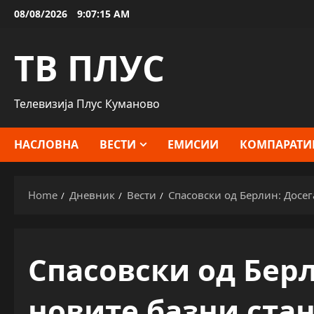
Skip
08/08/2026
9:07:16 AM
to
content
ТВ ПЛУС
Телевизија Плус Куманово
НАСЛОВНА
ВЕСТИ
ЕМИСИИ
КОМПАРАТИ
Home
Дневник
Вести
Спасовски од Берлин: Досег
Спасовски од Берл
новите базни ста