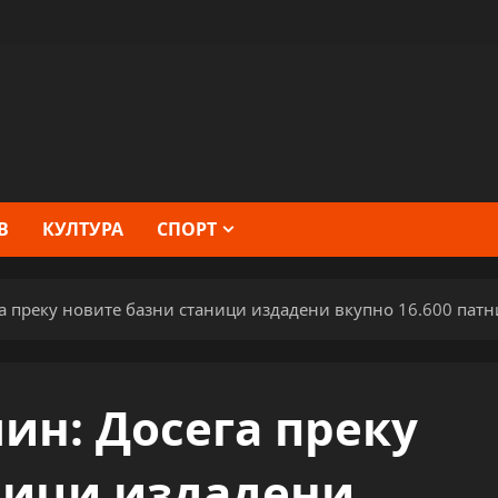
В
КУЛТУРА
СПОРТ
а преку новите базни станици издадени вкупно 16.600 патн
ин: Досега преку
ници издадени