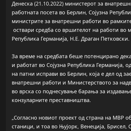
Денеска (21.10.2022) министерот за внатреш
работната посета во Берлин, Сојузна Републи
министрите за внатрешни работи во рамките
оствари средба со вршителот на работи во м
Република Германија, Н.Е. Драган Петковски.
За време на средбата беше потенцирано дек
и работат во Сојузна Република Германија, о
на патни исправи во Берлин, која е дел од з
внатрешни работи и Министерството за надв
во врска со поднесување барања за издавањ
конзуларните преставништва.
„Согласно новиот проект од страна на МВР о
станици, и тоа во Њујорк, Венеција, Брисел,