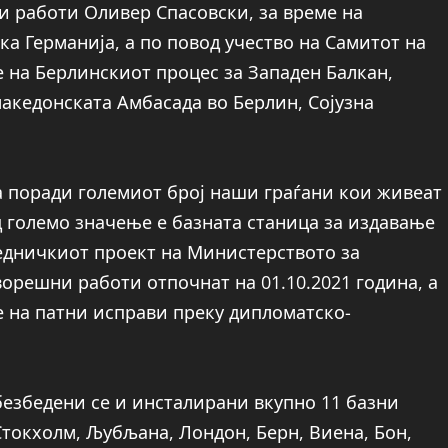
ни работи Оливер Спасовски, за време на
ка Германија, а по повод учество на Самитот на
 на Берлинскиот процес за Западен Балкан,
акедонската Амбасада во Берлин, Сојузна
а поради големиот број наши граѓани кои живеат
д големо значење е базната станица за издавање
аедничкиот проект на Министерството за
орешни работи отпочнат на 01.10.2021 година, а
е на патни исправи преку дипломатско-
безбедени се и инсталирани вкупно 11 базни
 Стокхолм, Љубљана, Лондон, Берн, Виена, Бон,