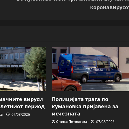
коронавирусо
мачните вируси
Полицијата трага пo
о летниот период
кумановка пријавена за
исчезната
ка
07/08/2026
Снежа Петковска
07/08/2026