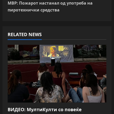
t
МВР: Пожарот настанал од употреба на
n
пиротехнички средства
a
v
RELATED NEWS
i
g
a
t
i
o
n
ВИДЕО: МултиКулти со повеќе