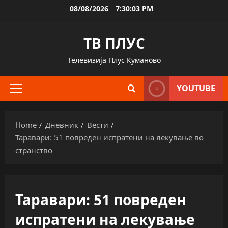
Skip
08/08/2026
7:30:03 PM
to
content
ТВ ПЛУС
Телевизија Плус Куманово
YOUTUBE
Primary
Menu
Home
Дневник
Вести
Таравари: 51 повреден испратени на лекување во
странство
Таравари: 51 повреден
испратени на лекување