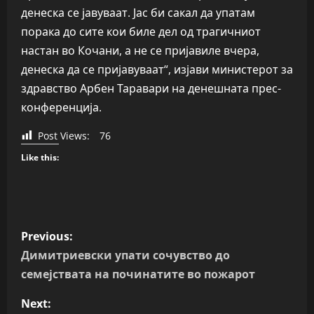
денеска се јавуваат. Јас би сакал да упатам
порака до сите кои биле дел од трагичниот
настан во Кочани, а не се пријавиле вчера,
денеска да се пријавуваат“, изјави министерот за
здравство Арбен Таравари на денешната прес-
конференција.
Post Views:
76
Like this:
P
Previous:
o
Димитриевски упати сочувство до
семејствата на починатите во пожарот
s
Next: