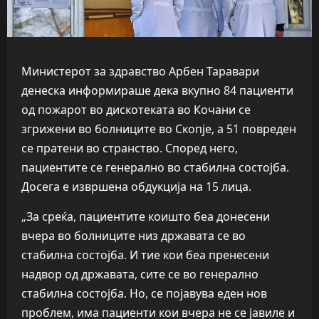
Министерот за здравство Арбен Таравари
денеска информираше дека вкупно 84 пациенти
од пожарот во дискотеката во Кочани се
згрижени во болниците во Скопје, а 51 повреден
се пратени во странство. Според него,
пациентите се генерално во стабилна состојба.
Досега е извршена обдукција на 15 лица.
„За среќа, пациентите коишто беа донесени
вчера во болниците низ државата се во
стабилна состојба. И тие кои беа пренесени
надвор од државата, сите се во генерално
стабилна состојба. Но, се појавува еден нов
проблем, има пациенти кои вчера не се јавиле и