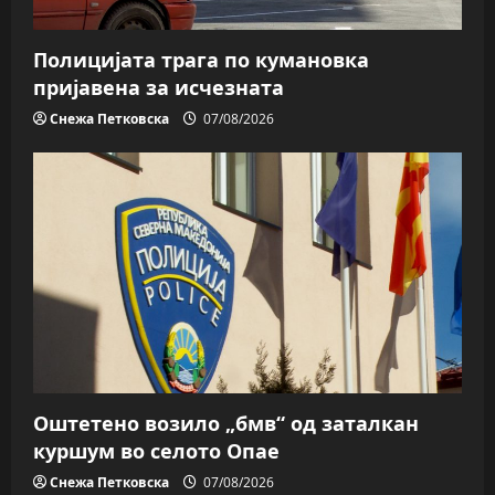
Полицијата трага пo кумановка
пријавена за исчезната
Снежа Петковска
07/08/2026
Оштетено возило „бмв“ од заталкан
куршум во селото Опае
Снежа Петковска
07/08/2026