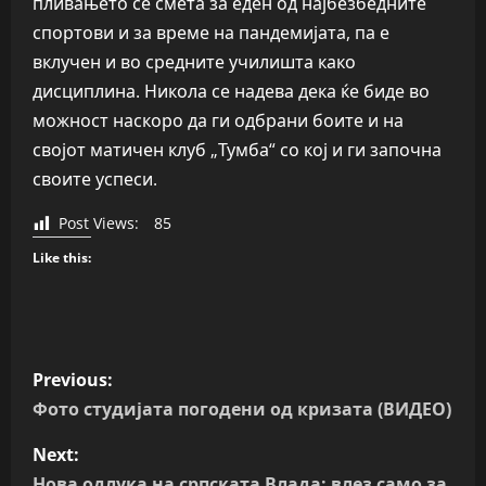
пливањето се смета за еден од најбезбедните
спортови и за време на пандемијата, па е
вклучен и во средните училишта како
дисциплина. Никола се надева дека ќе биде во
можност наскоро да ги одбрани боите и на
својот матичен клуб „Тумба“ со кој и ги започна
своите успеси.
Post Views:
85
Like this:
P
Previous:
o
Фото студијата погодени од кризата (ВИДЕО)
s
Next:
Нова одлука на српската Влада: влез само за