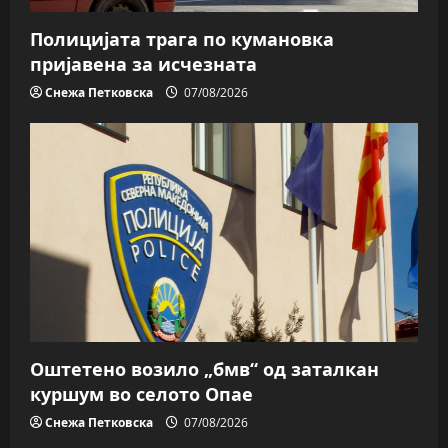
Полицијата трага пo кумановка
пријавена за исчезната
Снежа Петковска
07/08/2026
Оштетено возило „бмв“ од заталкан
куршум во селото Опае
Снежа Петковска
07/08/2026