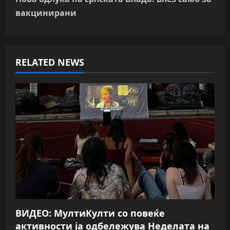
t
вакцинирани
n
a
RELATED NEWS
v
i
g
a
t
i
o
ВИДЕО: МултиКулти со повеќе
n
активности ја одбележува Неделата на