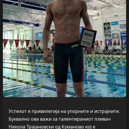
Успехот е привилегија на упорните и истрајните.
Буквално ова важи за талентираниот пливач
Никола Трајановски од Куманово кој е