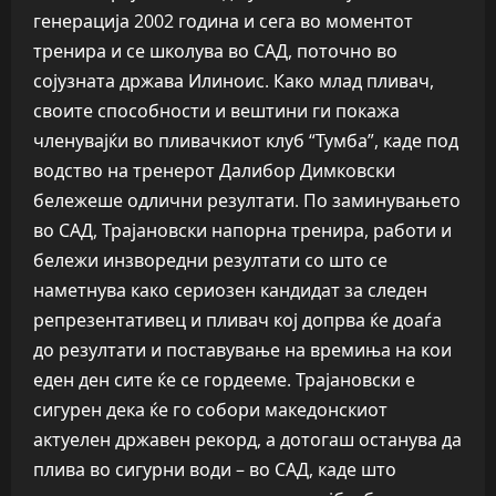
генерација 2002 година и сега во моментот
тренира и се школува во САД, поточно во
сојузната држава Илиноис. Како млад пливач,
своите способности и вештини ги покажа
членувајќи во пливачкиот клуб “Тумба”, каде под
водство на тренерот Далибор Димковски
бележеше одлични резултати. По заминувањето
во САД, Трајановски напорна тренира, работи и
бележи инзворедни резултати со што се
наметнува како сериозен кандидат за следен
репрезентативец и пливач кој допрва ќе доаѓа
до резултати и поставување на времиња на кои
еден ден сите ќе се гордееме. Трајановски е
сигурен дека ќе го собори македонскиот
актуелен државен рекорд, а дотогаш останува да
плива во сигурни води – во САД, каде што