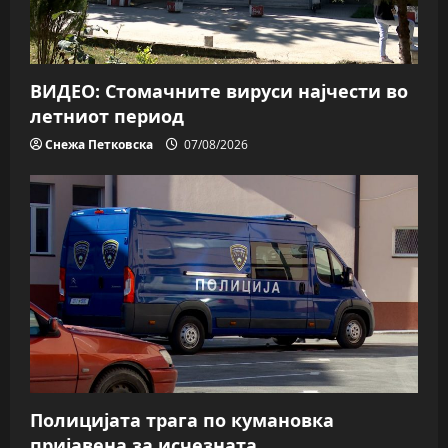
ВИДЕО: Стомачните вируси најчести во
летниот период
Снежа Петковска
07/08/2026
Полицијата трага пo кумановка
пријавена за исчезната