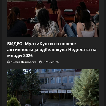
a
t
i
o
ВИДЕО: МултиКулти со повеќе
n
активности ја одбележува Неделата на
млади 2026
Снежа Петковска
07/08/2026