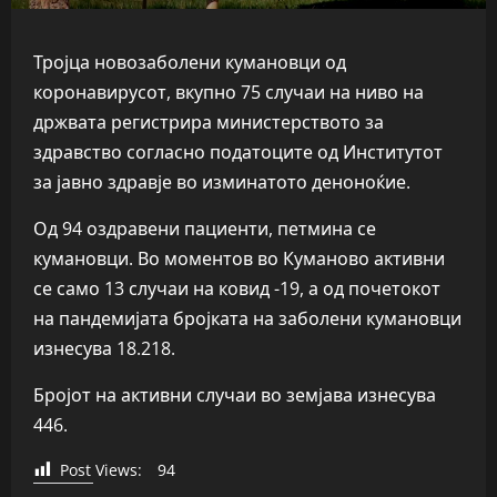
Тројца новозаболени кумановци од
коронавирусот, вкупно 75 случаи на ниво на
држвата регистрира министерството за
здравство согласно податоците од Институтот
за јавно здравје во изминатото деноноќие.
Од 94 оздравени пациенти, петмина се
кумановци. Во моментов во Куманово активни
се само 13 случаи на ковид -19, а од почетокот
на пандемијата бројката на заболени кумановци
изнесува 18.218.
Бројот на активни случаи во земјава изнесува
446.
Post Views:
94