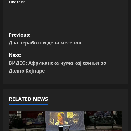
Like this:
P
Previous:
o
Два неработни дена месецов
s
Next:
ВИДЕО: Африканска чума кај свињи во
t
Долно Којнаре
n
a
RELATED NEWS
v
i
g