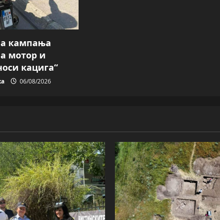
на кампања
на мотор и
носи кацига“
ка
06/08/2026