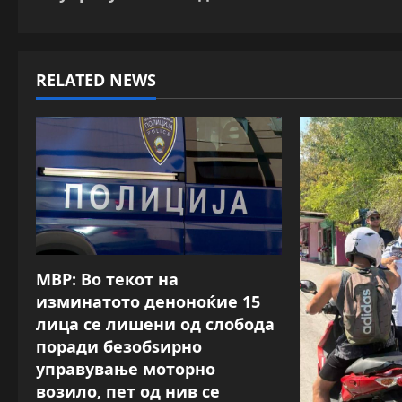
s
t
RELATED NEWS
n
a
v
i
g
a
МВР: Во текот на
изминатото деноноќие 15
t
лица се лишени од слобода
поради безобѕирно
i
управување моторно
o
возило, пет од нив се