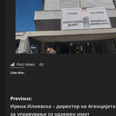
Post Views:
65
Like this:
P
Previous:
Ирена Илиевска – директор на Агенцијата
o
за управување со одземен имот