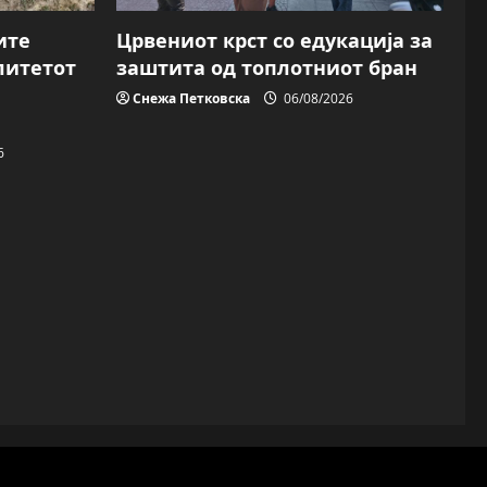
ите
Црвениот крст со едукација за
литетот
заштита од топлотниот бран
Снежа Петковска
06/08/2026
6