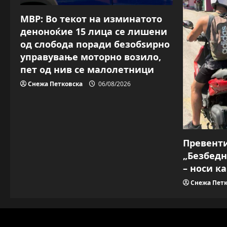
МВР: Во текот на изминатото
деноноќие 15 лица се лишени
од слобода поради безобѕирно
управување моторно возило,
пет од нив се малолетници
Снежа Петковска
06/08/2026
Превент
„Безбедн
– носи к
Снежа Петк