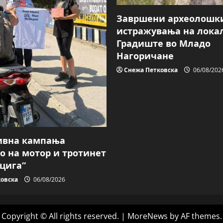
Завршени археолошк
истражувања на лока
Градиште во Младо
Нагоричане
Снежа Петковска
06/08/202
ивна кампања
о на мотор и тротинет
ацига“
овска
06/08/2026
Copyright © All rights reserved.
|
MoreNews
by AF themes.