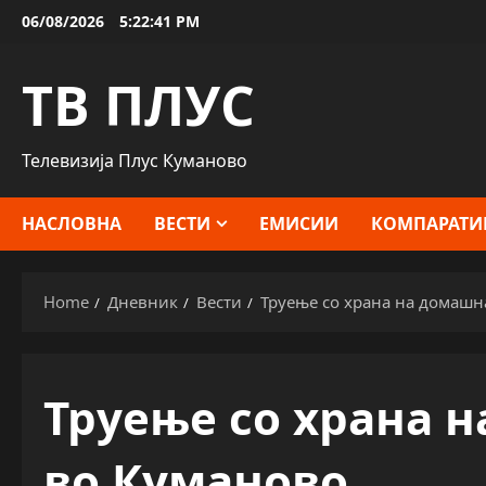
Skip
06/08/2026
5:22:42 PM
to
content
ТВ ПЛУС
Телевизија Плус Куманово
НАСЛОВНА
ВЕСТИ
ЕМИСИИ
КОМПАРАТИ
Home
Дневник
Вести
Труење со храна на домашн
Труење со храна 
во Куманово