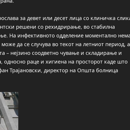
рана.
ослава за девет или десет лица со клиничка слик
антски решени со рехидрирање, во стабилна
ање. На инфективното одделение моментално нем
може да се случува во текот на летниот период, а
ата – нејзино соодветно чување и складирање и
, односно раце и хигиена на просторот каде што
тефан Трајановски, директор на Општа болница