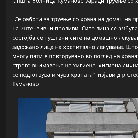
Општа болница Куманово заради труење со х
„Се работи за труење со храна на домашна пр
на интензивни проливи. Сите лица се амбул
состојба се пуштени сите на домашно лекув
задржано лица на хоспитално лекување. Што 
многу пати е повторувано во поглед на хран
строго внимавање на хигиена, хигиена лична
се подготвува и чува храната“, изјави д-р С
Куманово