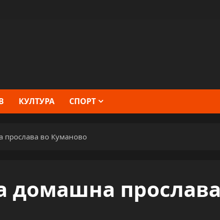
В
КУЛТУРА
СПОРТ
а прослава во Куманово
на домашна прослав