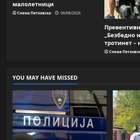
малолетници
n
Снежа Петковска
06/08/2026
Превентив
„Безбедно 
тротинет – 
Снежа Петковс
YOU MAY HAVE MISSED